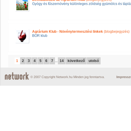
Gyógy és fűszernövény különleges zöldség gyümölcs és táplál
Agrárium Klub - Növénytermesztési linkek
(blogbejegyzés)
BOR klub
1
2
3
4
5
6
7
...
14
következő
utolsó
© 2007 Copyright Network.hu Minden jog fenntartva.
Impress