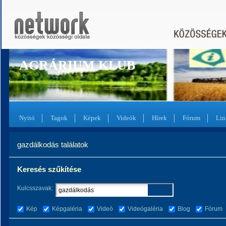
AGRÁRIUM KLUB
Nyitó
Tagok
Képek
Videók
Hírek
Fórum
Lin
gazdálkodás találatok
Keresés szűkítése
Kulcsszavak:
Kép
Képgaléria
Videó
Videógaléria
Blog
Fórum