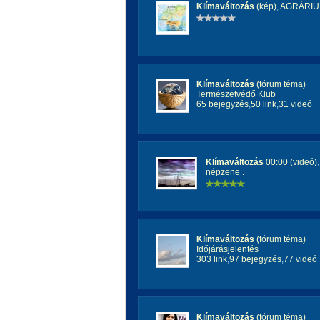
Klímaváltozás
(kép)
,
AGRÁRIU
Klímaváltozás
(fórum téma)
Természetvédő Klub
65 bejegyzés
,
50 link
,
31 videó
Klímaváltozás
00:00 (videó)
népzene .
Klímaváltozás
(fórum téma)
Időjárásjelentés
303 link
,
97 bejegyzés
,
77 videó
Klímaváltozás
(fórum téma)