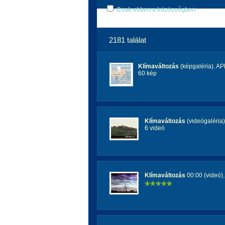
Csak ebben a közösségben
2181 találat
Klímaváltozás
(képgaléria)
,
AP
60 kép
Klímaváltozás
(videógaléria)
6 videó
Klímaváltozás
00:00 (videó)