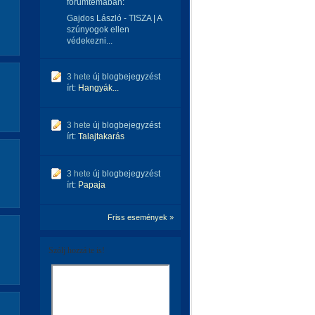
fórumtémában:
Gajdos László - TISZA | A
szúnyogok ellen
védekezni...
3 hete
új blogbejegyzést
írt:
Hangyák...
3 hete
új blogbejegyzést
írt:
Talajtakarás
3 hete
új blogbejegyzést
írt:
Papaja
Friss események »
Szólj hozzá te is!