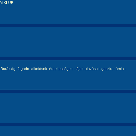
M KLUB
,
Barátság -fogadó -alkotások -érdekességek. -tájak-utazások .gasztronómia -