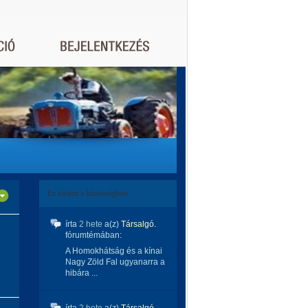
Ez történt a közösségben:
írta
2 hete
a(z)
Társalgó.
fórumtémában:
A Homokhátság és a kínai
Nagy Zöld Fal ugyanarra a
hibára ...