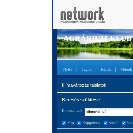
AGRÁRIUM KLUB
Nyitó
Tagok
Képek
Videók
klímaváltozás találatok
Keresés szűkítése
Kulcsszavak:
Kép
Képgaléria
Videó
Vid