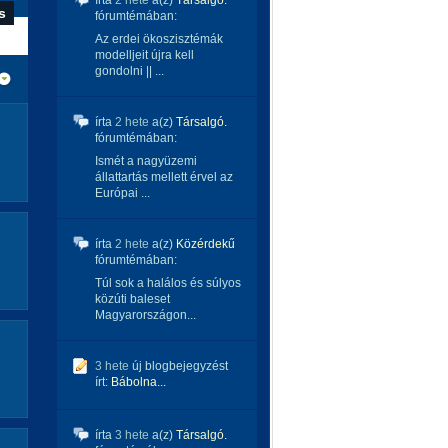
írta
2 hete
a(z)
Társalgó.
fórumtémában:
Az erdei ökoszisztémák
modelljeit újra kell
gondolni || ...
írta
2 hete
a(z)
Társalgó.
fórumtémában:
Ismét a nagyüzemi
állattartás mellett érvel az
Európai ...
írta
2 hete
a(z)
Közérdekű
fórumtémában:
Túl sok a halálos és súlyos
közúti baleset
Magyarországon...
3 hete
új blogbejegyzést
írt:
Bábolna...
írta
3 hete
a(z)
Társalgó.