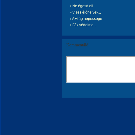
Ne égesd el!
Vizes élőhelyek...
A világ népessége
Fák védelme...
Kommentáld!