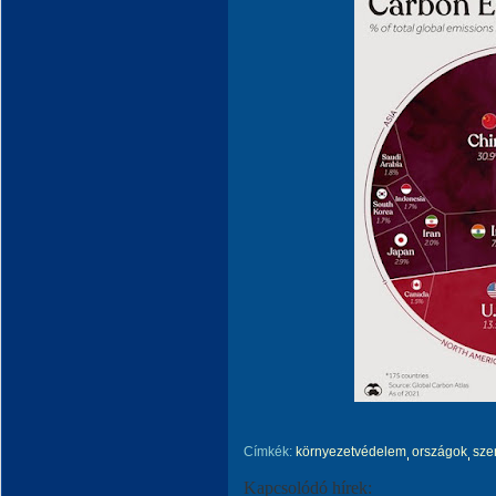
Címkék:
környezetvédelem
országok
sze
Kapcsolódó hírek: