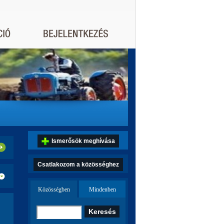
Ismerősök meghívása
Csatlakozom a közösséghez
Közösségben
Mindenben