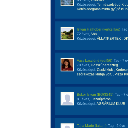
65 éves,
Csorvás
Közösségei:
Természetvédő Klu
Kötés-horgolás minta gyűjtő klub
István Halhóber (kertcsillag)
Tag
72 éves,
Aba
Közösségei:
ÁLLATKERTEK
,
DK
Vass Lászlóné (edit56)
Tag
- 7 é
70 éves,
Hosszúpereszteg
Közösségei:
Csoki klub
,
Kertész
szórakozás klubja volt.
,
Pizza Kl
Bokor István (BOKIS45)
Tag
- 7 
81 éves,
Tiszaújváros
Közösségei:
AGRÁRIUM KLUB
Tajta Márió (tajtam)
Tag
- 2 éve