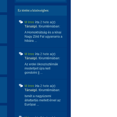
Ez történt a közösségben:
M Imre
írta
2 hete
a(z)
Társalgó.
fórumtémában:
A Homokhátság és a kínai
Nagy Zöld Fal ugyanarra a
hibára ...
M Imre
írta
2 hete
a(z)
Társalgó.
fórumtémában:
Az erdei ökoszisztémák
modelljeit újra kell
gondolni || ...
M Imre
írta
2 hete
a(z)
Társalgó.
fórumtémában:
Ismét a nagyüzemi
állattartás mellett érvel az
Európai ...