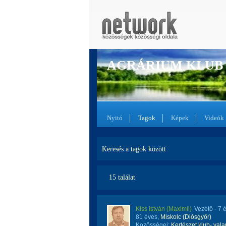
AGRÁRIUM KLUB
Nyitó
Tagok
Képek
Videók
Keresés a tagok között
15 találat
Kiss István (Maximil)
Vezető
- 7 
81 éves,
Miskolc (Diósgyőr)
Közösségei:
Kertészet klub- val