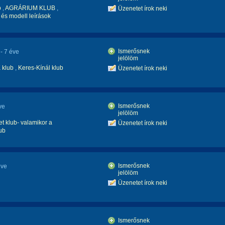
b
,
AGRÁRIUM KLUB
,
Üzenetet írok neki
 és modell leírások
Ismerősnek
- 7 éve
jelölöm
 klub
,
Keres-Kínál klub
Üzenetet írok neki
Ismerősnek
ve
jelölöm
et klub- valamikor a
Üzenetet írok neki
ub
Ismerősnek
éve
jelölöm
Üzenetet írok neki
Ismerősnek