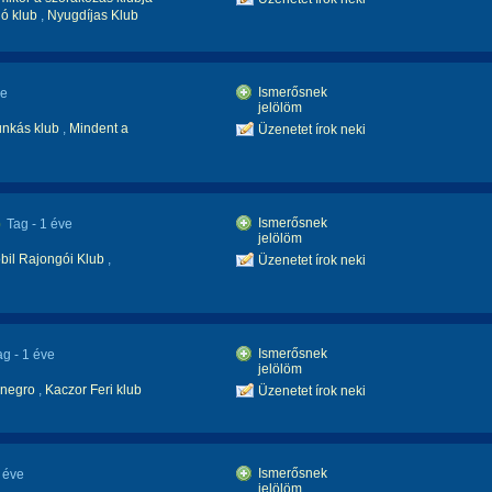
dó klub
,
Nyugdíjas Klub
Ismerősnek
ve
jelölöm
nkás klub
,
Mindent a
Üzenetet írok neki
Ismerősnek
)
Tag
- 1 éve
jelölöm
bil Rajongói Klub
,
Üzenetet írok neki
Ismerősnek
ag
- 1 éve
jelölöm
negro
,
Kaczor Feri klub
Üzenetet írok neki
Ismerősnek
7 éve
jelölöm