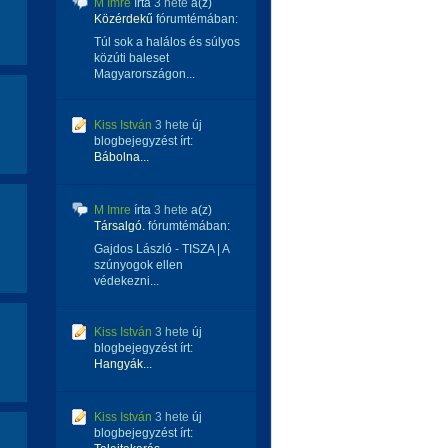
M Imre
írta
3 hete
a(z)
Közérdekű
fórumtémában:
Túl sok a halálos és súlyos
közúti baleset
Magyarországon...
Kiss István
3 hete
új
blogbejegyzést írt:
Bábolna...
M Imre
írta
3 hete
a(z)
Társalgó.
fórumtémában:
Gajdos László - TISZA | A
szúnyogok ellen
védekezni...
Kiss István
3 hete
új
blogbejegyzést írt:
Hangyák...
Kiss István
3 hete
új
blogbejegyzést írt: