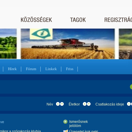
Hírek
Fórum
Linkek
Friss
Név
Életkor
Csatlakozás ideje
Ismerősnek
éve
jelölöm
amikor a szórakozás klubja
Üzenetet írok neki