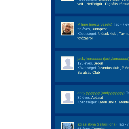
volt.
,
NetPolgár - Digitális Irástu
M Imre (mestervezeto)
Tag
- 7 é
56 éves,
Budapest
Közösségei:
fotósok klub
,
Távmu
fotózásról
jacky konaaaaa (jackykonaaaaa
125 éves,
Seoul
Közösségei:
Juventus klub
,
P.Mo
Barátság Club
andy yyyyyyyy (andyyyyyyyyy)
T
35 éves,
Asdasd
Közösségei:
Károli Biblia
,
Monte
szilasi ilona (szilasiilona)
Tag
- 