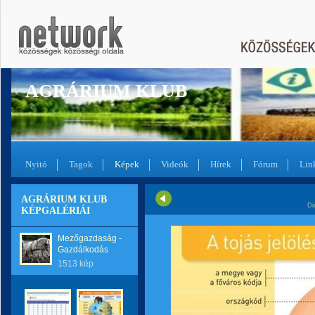
AGRÁRIUM KLUB
Nyitó
Tagok
Képek
Videók
Hírek
Fórum
Lin
AGRÁRIUM KLUB
Di
KÉPGALÉRIÁI
Mezőgazdaság -
Gazdálkodás
1513 kép