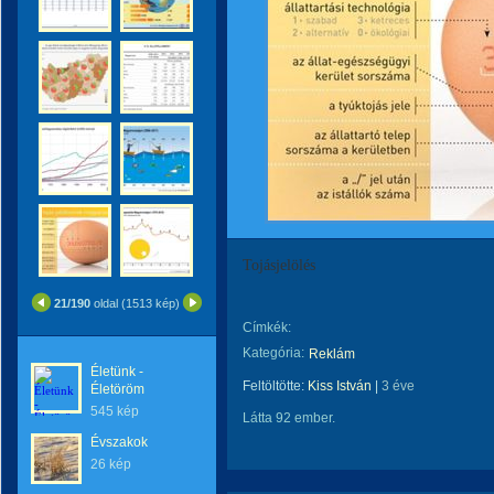
Tojásjelölés
21/190
oldal (1513 kép)
Címkék:
Kategória:
Reklám
Életünk -
Feltöltötte:
Kiss István
|
3 éve
Életöröm
545 kép
Látta 92 ember.
Évszakok
26 kép