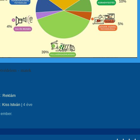
tvédelem - matek
:
Reklám
e:
Kiss István
|
4 éve
 ember.