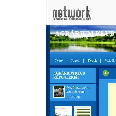
AGRÁRIUM KLUB
Nyitó
Tagok
Képek
Videók
AGRÁRIUM KLUB
KÉPGALÉRIÁI
Mezőgazdaság -
Gazdálkodás
1513 kép