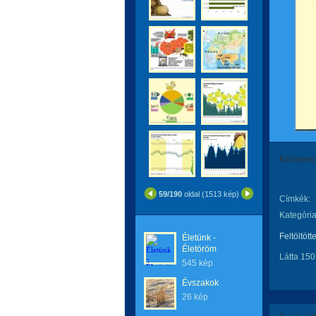
Környeze
59/190
oldal (1513 kép)
Címkék:
Kategória
Feltöltött
Életünk -
Életöröm
Látta 150
545 kép
Évszakok
26 kép