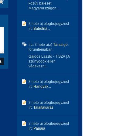
közúti baleset
Magyarországon...
3 hete
új blogbejegyzést
írt:
Bábolna...
írta
3 hete
a(z)
Társalgó.
fórumtémában:
Gajdos László - TISZA | A
szúnyogok ellen
védekezni...
3 hete
új blogbejegyzést
írt:
Hangyák...
3 hete
új blogbejegyzést
írt:
Talajtakarás
3 hete
új blogbejegyzést
írt:
Papaja