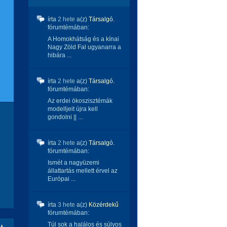
írta
2 hete
a(z)
Társalgó.
fórumtémában:
A Homokhátság és a kínai
Nagy Zöld Fal ugyanarra a
hibára ...
írta
2 hete
a(z)
Társalgó.
fórumtémában:
Az erdei ökoszisztémák
modelljeit újra kell
gondolni || ...
írta
2 hete
a(z)
Társalgó.
fórumtémában:
Ismét a nagyüzemi
állattartás mellett érvel az
Európai ...
írta
3 hete
a(z)
Közérdekű
fórumtémában:
Túl sok a halálos és súlyos