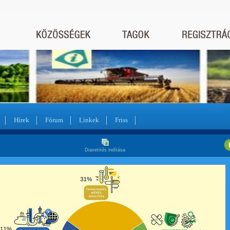
Hírek
Fórum
Linkek
Friss
Diavetítés indítása