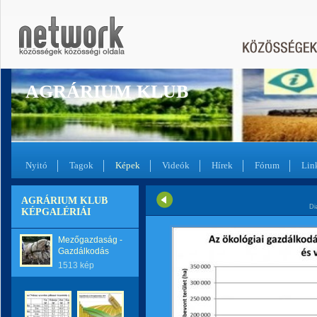
AGRÁRIUM KLUB
Nyitó
Tagok
Képek
Videók
Hírek
Fórum
Lin
AGRÁRIUM KLUB
Di
KÉPGALÉRIÁI
Mezőgazdaság -
Gazdálkodás
1513 kép