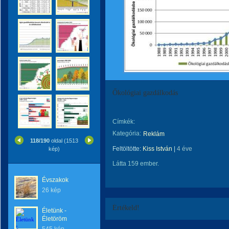
Őkológiai gazdálkodás
Címkék:
Kategória:
Reklám
118/190
oldal (1513
Feltöltötte:
Kiss István
|
4 éve
kép)
Látta 159 ember.
Évszakok
26 kép
Értékeld!
Életünk -
Életöröm