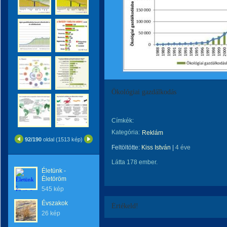
Ökológiai gazdálkodás
Címkék:
Kategória:
Reklám
92/190
oldal (1513 kép)
Feltöltötte:
Kiss István
|
4 éve
Látta 178 ember.
Életünk -
Életöröm
545 kép
Évszakok
Értékeld!
26 kép