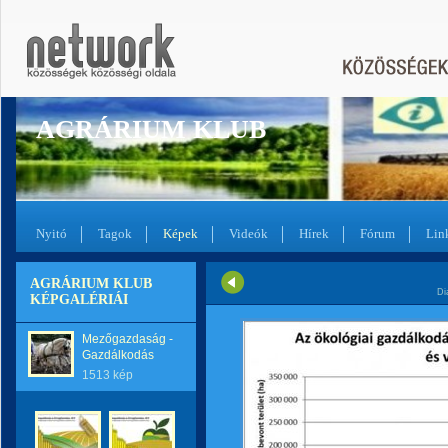
AGRÁRIUM KLUB
Nyitó
Tagok
Képek
Videók
Hírek
Fórum
Lin
AGRÁRIUM KLUB
Di
KÉPGALÉRIÁI
Mezőgazdaság -
Gazdálkodás
1513 kép