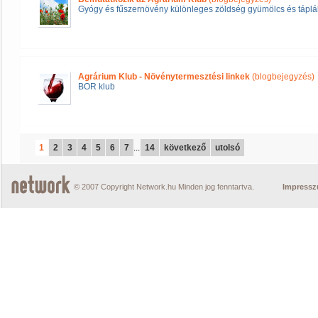
Gyógy és fűszernövény különleges zöldség gyümölcs és táplál
Agrárium Klub - Növénytermesztési linkek
(blogbejegyzés)
BOR klub
1
2
3
4
5
6
7
...
14
következő
utolsó
© 2007 Copyright Network.hu Minden jog fenntartva.
Impress