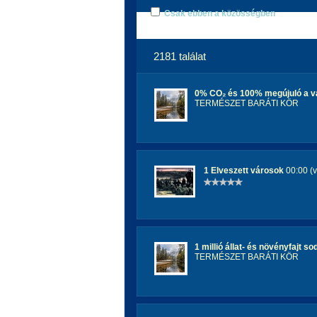
Csak ebben a közösségben
2181 találat
0% CO₂ és 100% megújuló a vá
TERMÉSZET BARÁTI KÖR
1 Elveszett városok
00:00 (v
1 millió állat- és növényfajt s
TERMÉSZET BARÁTI KÖR