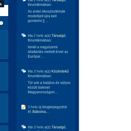
írta
2 hete
a(z)
Társalgó.
fórumtémában:
Az erdei ökoszisztémák
modelljeit újra kell
gondolni || ...
írta
2 hete
a(z)
Társalgó.
fórumtémában:
Ismét a nagyüzemi
állattartás mellett érvel az
Európai ...
írta
3 hete
a(z)
Közérdekű
fórumtémában:
Túl sok a halálos és súlyos
közúti baleset
Magyarországon...
3 hete
új blogbejegyzést
írt:
Bábolna...
írta
3 hete
a(z)
Társalgó.