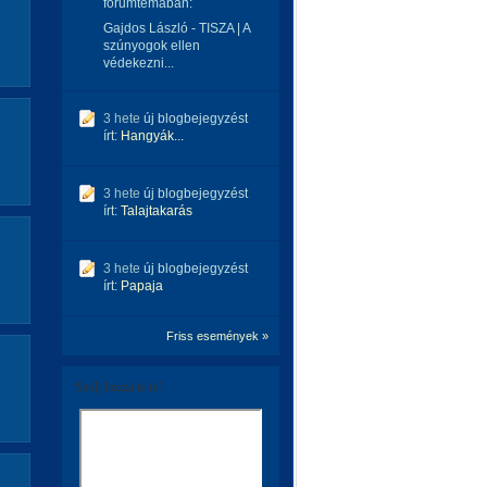
fórumtémában:
Gajdos László - TISZA | A
szúnyogok ellen
védekezni...
3 hete
új blogbejegyzést
írt:
Hangyák...
3 hete
új blogbejegyzést
írt:
Talajtakarás
3 hete
új blogbejegyzést
írt:
Papaja
Friss események »
Szólj hozzá te is!