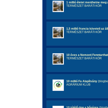
1 millió életet menthetne me
TERMÉSZET BARÁTI KÖR
1,5 millió francia követeli az 
TERMÉSZET BARÁTI KÖR
10 éves a Nemzeti Fenntarthat
TERMÉSZET BARÁTI KÖR
10 millió Fa Alapítvány
(blogbe
AGRÁRIUM KLUB
10 túlélő-tipp a hőségre
(blogb