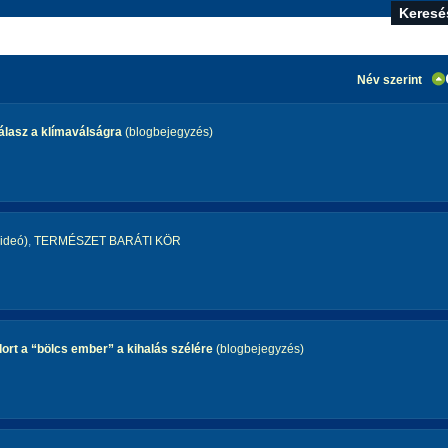
Név szerint
lasz a klímaválságra
(blogbejegyzés)
ideó)
,
TERMÉSZET BARÁTI KÖR
odort a “bölcs ember” a kihalás szélére
(blogbejegyzés)