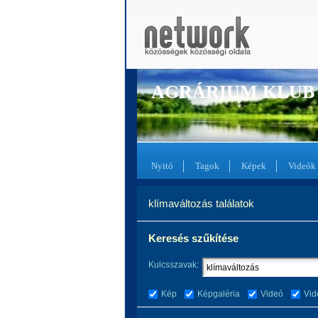
AGRÁRIUM KLUB
Nyitó
Tagok
Képek
Videók
klímaváltozás találatok
Keresés szűkítése
Kulcsszavak:
Kép
Képgaléria
Videó
Vid