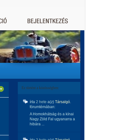
Ez történt a közösségben:
írta
2 hete
a(z)
Társalgó.
fórumtémában:
A Homokhátság és a kínai
Nagy Zöld Fal ugyanarra a
hibára ...