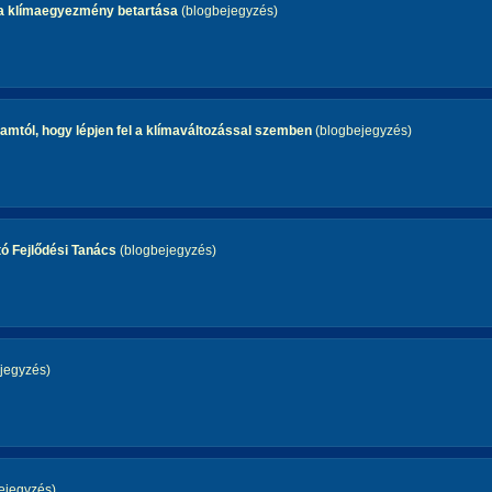
g a klímaegyezmény betartása
(blogbejegyzés)
államtól, hogy lépjen fel a klímaváltozással szemben
(blogbejegyzés)
ó Fejlődési Tanács
(blogbejegyzés)
jegyzés)
ejegyzés)