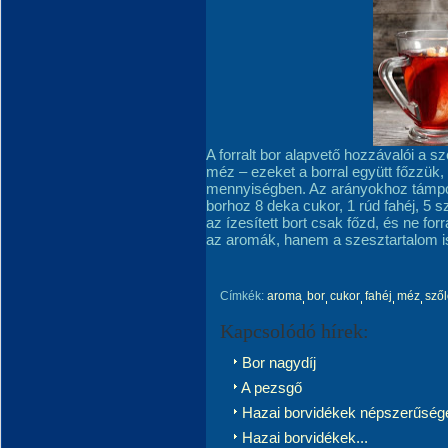
A forralt bor alapvető hozzávalói a s
méz – ezeket a borral együtt főzzük
mennyiségben. Az arányokhoz támpontk
borhoz 8 deka cukor, 1 rúd fahéj, 5 s
az ízesített bort csak főzd, és ne fo
az aromák, hanem a szesztartalom is 
Címkék:
aroma
bor
cukor
fahéj
méz
sző
Kapcsolódó hírek:
Bor nagydíj
A pezsgő
Hazai borvidékek népszerűsége
Hazai borvidékek...