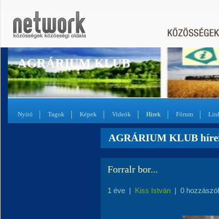
AGRÁRIUM KLUB
Nyitó
Tagok
Képek
Videók
Hírek
Fórum
Lin
AGRÁRIUM KLUB híre
Forralr bor...
1 éve
|
Kiss István
|
0 hozzászó