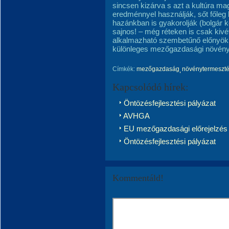
sincsen kizárva s azt a kultúra ma
eredménnyel használják, sőt főleg k
hazánkban is gyakorolják (bolgár 
sajnos! – még réteken is csak kiv
alkalmazható szembetűnő előnyökke
különleges mezőgazdasági növény
Címkék:
mezőgazdaság
növénytermeszt
Kapcsolódó hírek:
Öntözésfejlesztési pályázat
AVHGA
EU mezőgazdasági előrejelzés
Öntözésfejlesztési pályázat
Kommentáld!