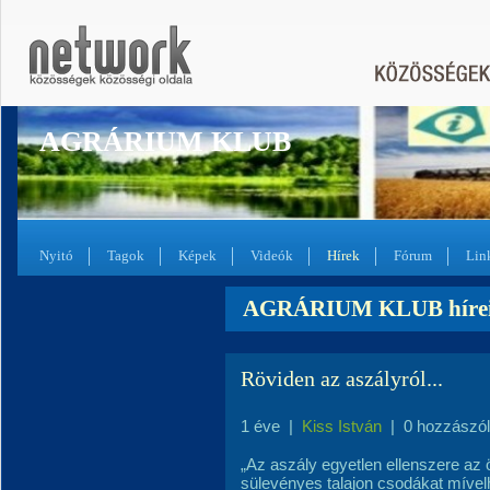
AGRÁRIUM KLUB
Nyitó
Tagok
Képek
Videók
Hírek
Fórum
Lin
AGRÁRIUM KLUB híre
Röviden az aszályról...
1 éve
|
Kiss István
|
0 hozzászó
„Az aszály egyetlen ellenszere az 
sülevényes talajon csodákat mível