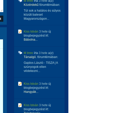
M Imre
írta
3 hete
a(z)
Közérdekű
fórumtémában:
Túl sok a halálos és súlyos
közúti baleset
Magyarországon...
Kiss István
3 hete
új
blogbejegyzést írt:
Bábolna...
M Imre
írta
3 hete
a(z)
Társalgó.
fórumtémában:
Gajdos László - TISZA | A
szúnyogok ellen
védekezni...
Kiss István
3 hete
új
blogbejegyzést írt:
Hangyák...
Kiss István
3 hete
új
blogbejegyzést írt: