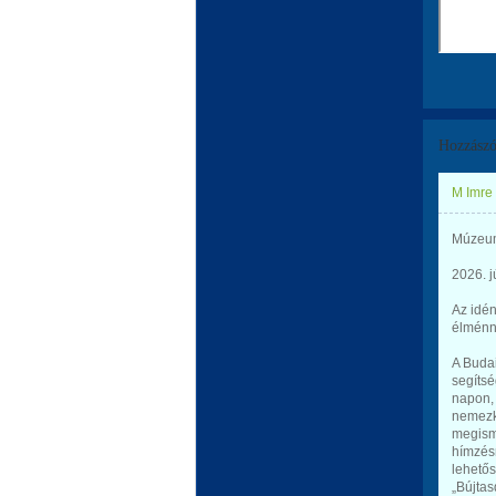
Hozzászó
M Imre
Mú­ze­u
2026. j
Az idé
élménny
A Buda
segítsé
napon, 
nemezké
megism
hímzésr
lehetős
„Bújtas