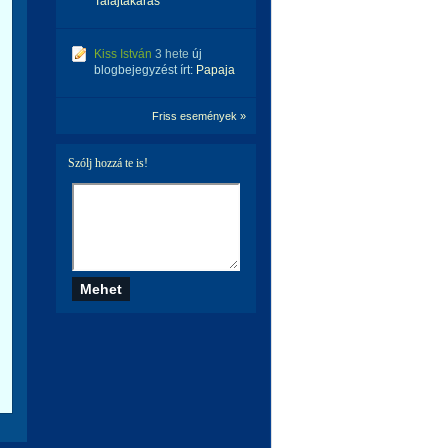
Talajtakarás
Kiss István
3 hete
új
blogbejegyzést írt:
Papaja
Friss események »
Szólj hozzá te is!