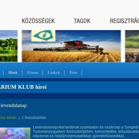
Hírek
Fórum
Linkek
Friss
RIUM KLUB hírei
 levendulanap
Kiss István
|
1 hozzászólás
Levendulanapokat tartanak szombaton és vasárnap a Szegedi
Tudományegyetem füvészkertjében, koncertekkel, előadásokka
népzenei és néptáncbemutatókkal, gyerekműsorokkal,