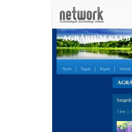
AGRÁRIUM KLUB
Nyitó
Tagok
Képek
Videók
AGRÁ
Szegedi
7 éve
|