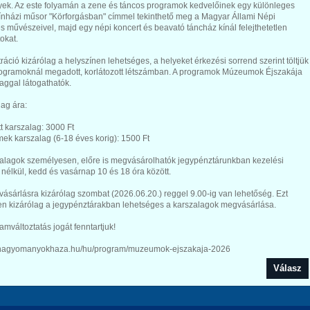
yek. Az este folyamán a zene és táncos programok kedvelőinek egy különleges
ínházi műsor "Körforgásban" címmel tekinthető meg a Magyar Állami Népi
s művészeivel, majd egy népi koncert és beavató táncház kínál felejthetetlen
tokat.
ráció kizárólag a helyszínen lehetséges, a helyeket érkezési sorrend szerint töltjük
programoknál megadott, korlátozott létszámban. A programok Múzeumok Éjszakája
aggal látogathatók.
ag ára:
őtt karszalag: 3000 Ft
mek karszalag (6-18 éves korig): 1500 Ft
zalagok személyesen, előre is megvásárolhatók jegypénztárunkban kezelési
 nélkül, kedd és vasárnap 10 és 18 óra között.
vásárlásra kizárólag szombat (2026.06.20.) reggel 9.00-ig van lehetőség. Ezt
en kizárólag a jegypénztárakban lehetséges a karszalagok megvásárlása.
amváltoztatás jogát fenntartjuk!
//hagyomanyokhaza.hu/hu/program/muzeumok-ejszakaja-2026
Válasz