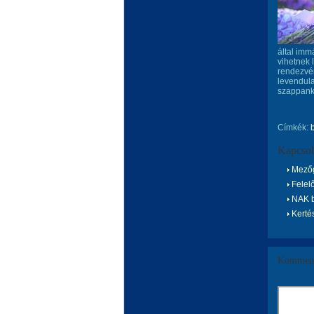
által imm
vihetnek 
rendezvén
levendula
szappanké
Címkék:
Kapcsol
Mező
Felelő
NAK b
Kerté
Komment