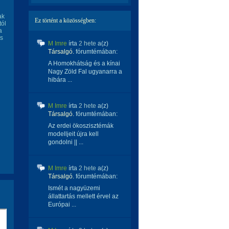
ak
Ez történt a közösségben:
tól
a
is
M Imre
írta
2 hete
a(z)
Társalgó.
fórumtémában:
A Homokhátság és a kínai
Nagy Zöld Fal ugyanarra a
hibára ...
M Imre
írta
2 hete
a(z)
Társalgó.
fórumtémában:
Az erdei ökoszisztémák
modelljeit újra kell
gondolni || ...
M Imre
írta
2 hete
a(z)
Társalgó.
fórumtémában:
Ismét a nagyüzemi
állattartás mellett érvel az
Európai ...