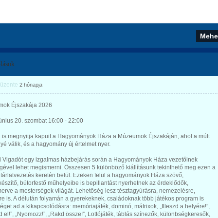
lások
üzente
2 hónapja
­mok Éj­sza­ká­ja 2026
únius 20. szombat 16:00 - 22:00
n is megnyitja kapuit a Hagyományok Háza a Múzeumok Éjszakáján, ahol a múlt
é válik, és a hagyomány új értelmet nyer.
i Vigadót egy izgalmas házbejárás során a Hagyományok Háza vezetőinek
gével lehet megismerni. Összesen 5 különböző kiállításunk tekinthető meg ezen a
tárlatvezetés keretén belül. Ezeken felül a hagyományok Háza szövő,
szítő, bútorfestő műhelyeibe is bepillantást nyerhetnek az érdeklődők,
erve a mesterségek világát. Lehetőség lesz tésztagyúrásra, nemezelésre,
e is. A délután folyamán a gyerekeknek, családoknak több játékos program is
éget ad a kikapcsolódásra: memóriajáték, dominó, mátrixok, „Illeszd a helyére!”,
d el!”, „Nyomozz!”, „Rakd össze!”, Lottójáték, táblás színezők, különbségkeresők,