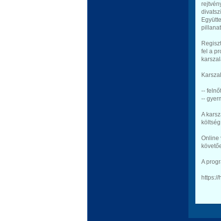
rejtvén
divatsz
Együtte
pillana
Regiszt
fel a 
karszal
Karszal
-- feln
-- gyer
A kars
költség
Online 
követő
A progr
https: