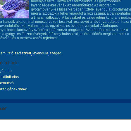
növényvásárral, kézműves termékekkel és gasztronómiai
ínyencségekkel várják az érdeklődőket.
Az arborétum
gyógynövény- és fűszerkertjében tízféle levendulát csodálhatn
meg a látogatók a fehér virágútól a rózsaszínig, a pannonhalmi
a tihanyi változatig. A füvészkert és az egyetem kulturális irodáj
ár hatodik alkalommal megszervezett fesztivál résztvevői a növényárudákból haza 
levendulatöveket, valamint más egzotikus és évelő növényeket.
A kétnapos
y minden korosztály számára kínál vonzó programot. Az előadásokon szó lesz a
, a gyógy- és fűszernövények jótékony hatásairól, az érdeklődők megismerhetik a
szítés és a méhészkedés rejtelmeit.
bemutató
füvészkert
levendula
szeged
ódó hírek:
gépnap
s állattartás
emutató
szeti gépek show
áld!