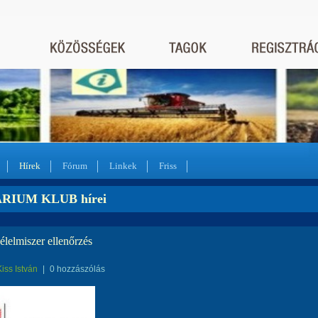
Hírek
Fórum
Linkek
Friss
RIUM KLUB hírei
élelmiszer ellenőrzés
Kiss István
|
0 hozzászólás