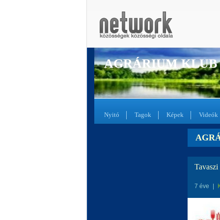
AGRÁRIUM KLUB
Nyitó
Tagok
Képek
Videók
AGRÁ
Tavaszi 
7 éve
|