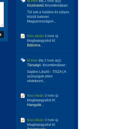
M Imre
írta
2 hete
a(z)
Közérdekű
fórumtémában:
Túl sok a halálos és súlyos
közúti baleset
Magyarországon...
Kiss István
3 hete
új
blogbejegyzést írt:
Bábolna...
M Imre
írta
3 hete
a(z)
Társalgó.
fórumtémában:
Gajdos László - TISZA | A
szúnyogok ellen
védekezni...
Kiss István
3 hete
új
blogbejegyzést írt:
Hangyák...
Kiss István
3 hete
új
blogbejegyzést írt: