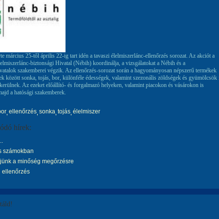
e március 25-től április 22-ig tart idén a tavaszi élelmiszerlánc-ellenőrzés sorozat. Az akciót a
elmiszerlánc-biztonsági Hivatal (Nébih) koordinálja, a vizsgálatokat a Nébih és a
atalok szakemberei végzik. Az ellenőrzés-sorozat során a hagyományosan népszerű termékek
ek között sonka, tojás, bor, különféle édességek, valamint szezonális zöldségek és gyümölcsök 
 kerülnek. Az ezeket előállító- és forgalmazó helyeken, valamint piacokon és vásárokon is
majd a hatósági szakemberek.
bor
ellenőrzés
sonka
tojás
élelmiszer
ódó hírek:
..
ás számokban
jünk a minőség megőrzésre
 ellenőrzés
áld!