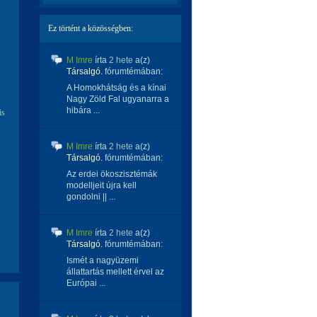
Ez történt a közösségben:
M Imre
írta
2 hete
a(z)
Társalgó.
fórumtémában:
A Homokhátság és a kínai
Nagy Zöld Fal ugyanarra a
hibára ...
is
M Imre
írta
2 hete
a(z)
Társalgó.
fórumtémában:
Az erdei ökoszisztémák
modelljeit újra kell
gondolni || ...
M Imre
írta
2 hete
a(z)
Társalgó.
fórumtémában:
Ismét a nagyüzemi
állattartás mellett érvel az
Európai ...