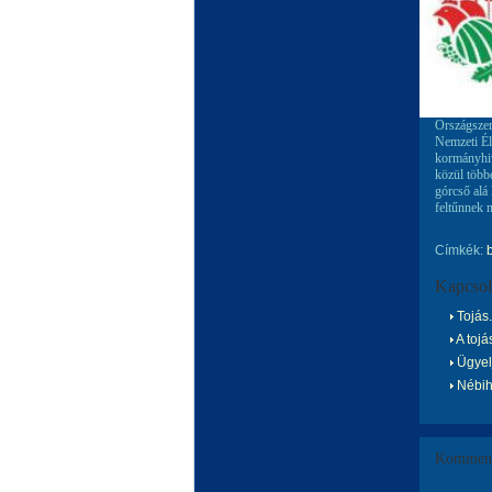
Országszert
Nemzeti Él
kormányhiv
közül több
górcső alá
feltűnnek 
Címkék:
Kapcsol
Tojás.
A toj
Ügyel
Nébih
Komment