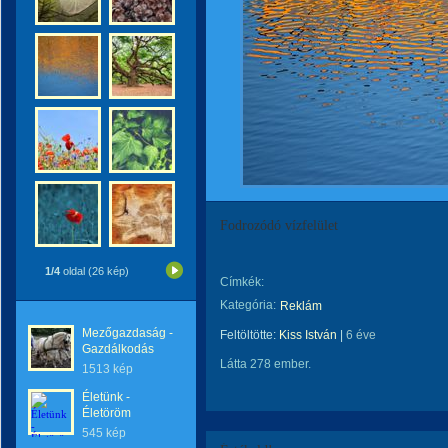
Fodrozódó vízfelület
1/4
oldal (26 kép)
Címkék:
Kategória:
Reklám
Mezőgazdaság -
Feltöltötte:
Kiss István
|
6 éve
Gazdálkodás
Látta 278 ember.
1513 kép
Életünk -
Életöröm
545 kép