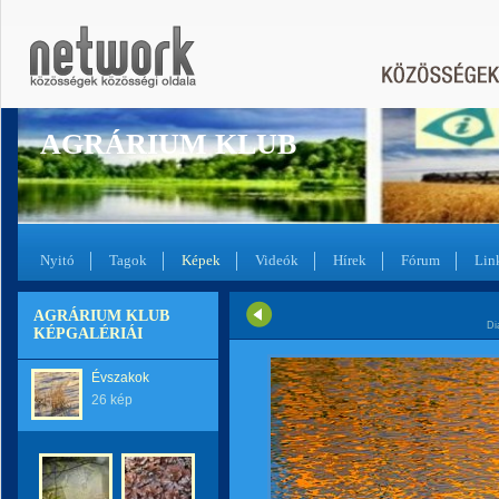
AGRÁRIUM KLUB
Nyitó
Tagok
Képek
Videók
Hírek
Fórum
Lin
AGRÁRIUM KLUB
Di
KÉPGALÉRIÁI
Évszakok
26 kép