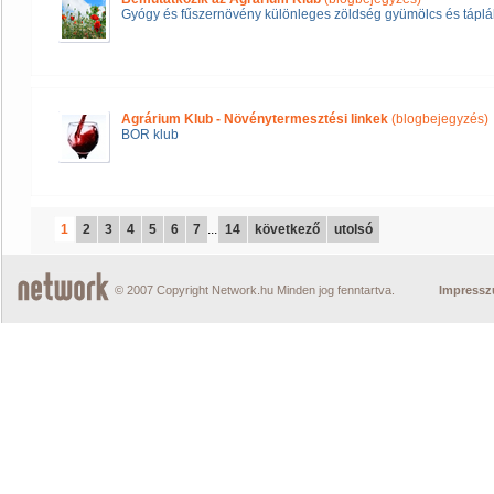
Gyógy és fűszernövény különleges zöldség gyümölcs és táplál
Agrárium Klub - Növénytermesztési linkek
(blogbejegyzés)
BOR klub
1
2
3
4
5
6
7
...
14
következő
utolsó
© 2007 Copyright Network.hu Minden jog fenntartva.
Impress