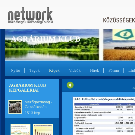
AGRÁRIUM KLUB
Nyitó
Tagok
Képek
Videók
Hírek
Fórum
Lin
AGRÁRIUM KLUB
Di
KÉPGALÉRIÁI
Mezőgazdaság -
Gazdálkodás
1513 kép