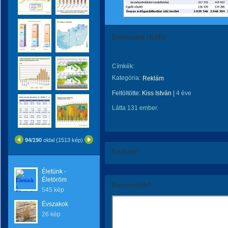
Erdőterület (KSH)
Címkék:
Kategória:
Reklám
Feltöltötte:
Kiss István
|
4 éve
Látta 131 ember.
94/190
oldal (1513 kép)
Értékeld!
Életünk -
Életöröm
Kommentáld!
545 kép
Évszakok
26 kép