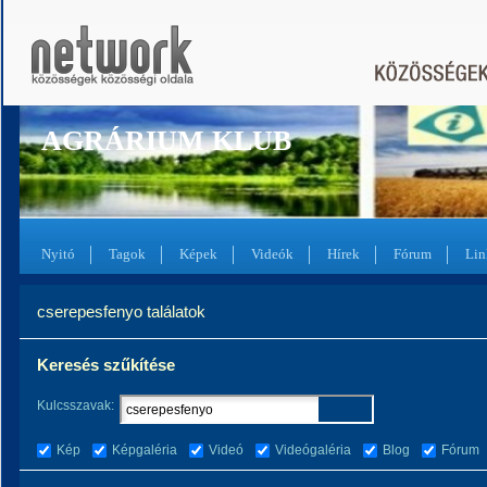
AGRÁRIUM KLUB
Nyitó
Tagok
Képek
Videók
Hírek
Fórum
Lin
cserepesfenyo találatok
Keresés szűkítése
Kulcsszavak:
Kép
Képgaléria
Videó
Videógaléria
Blog
Fórum