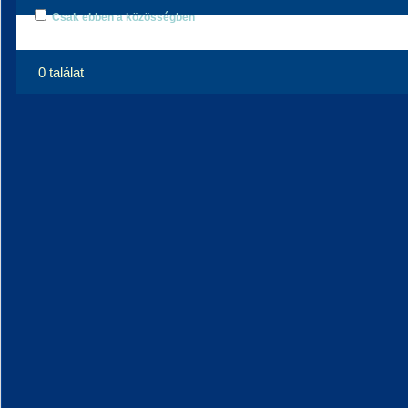
Csak ebben a közösségben
0 találat