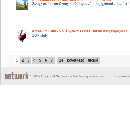
Gyógy és fűszernövény különleges zöldség gyümölcs és táplál
Agrárium Klub - Növénytermesztési linkek
(blogbejegyzés)
BOR klub
1
2
3
4
5
6
7
...
14
következő
utolsó
© 2007 Copyright Network.hu Minden jog fenntartva.
Impress