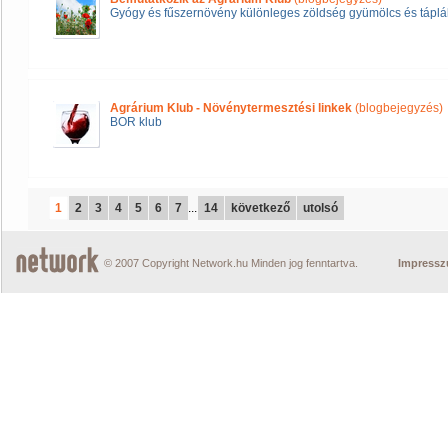
Gyógy és fűszernövény különleges zöldség gyümölcs és táplál
Agrárium Klub - Növénytermesztési linkek
(blogbejegyzés)
BOR klub
1
2
3
4
5
6
7
...
14
következő
utolsó
© 2007 Copyright Network.hu Minden jog fenntartva.
Impress