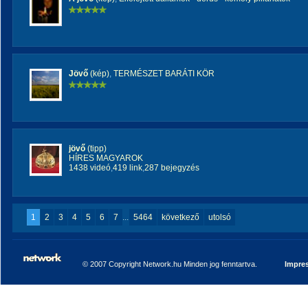
Jövő
(kép)
,
TERMÉSZET BARÁTI KÖR
jövő
(tipp)
HÍRES MAGYAROK
1438 videó
,
419 link
,
287 bejegyzés
1
2
3
4
5
6
7
...
5464
következő
utolsó
© 2007 Copyright Network.hu Minden jog fenntartva.
Impre