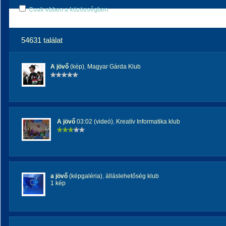
Csak ebben a közösségben
54631 találat
A jövő
(kép)
,
Magyar Gárda Klub
A jövő
03:02 (videó)
,
Kreatív Informatika klub
a jövő
(képgaléria)
,
álláslehetőség klub
1 kép