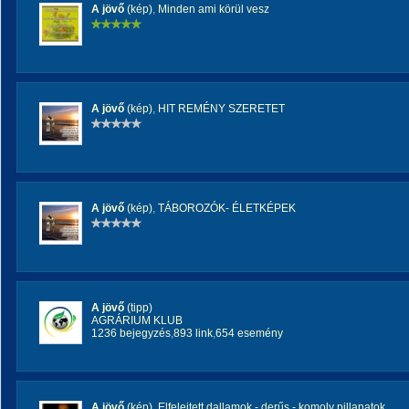
A jövő
(kép)
,
Minden ami körül vesz
A jövő
(kép)
,
HIT REMÉNY SZERETET
A jövő
(kép)
,
TÁBOROZÓK- ÉLETKÉPEK
A jövő
(tipp)
AGRÁRIUM KLUB
1236 bejegyzés
,
893 link
,
654 esemény
A jövő
(kép)
,
Elfelejtett dallamok - derűs - komoly pillanatok