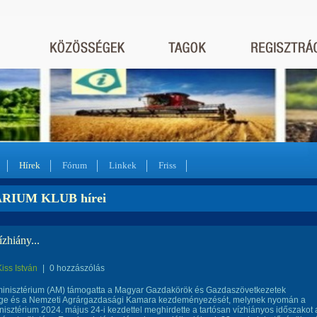
Hírek
Fórum
Linkek
Friss
RIUM KLUB hírei
ízhiány...
Kiss István
|
0 hozzászólás
minisztérium (AM) támogatta a Magyar Gazdakörök és Gazdaszövetkezetek
ge és a Nemzeti Agrárgazdasági Kamara kezdeményezését, melynek nyomán a
isztérium 2024. május 24-i kezdettel meghirdette a tartósan vízhiányos időszakot 