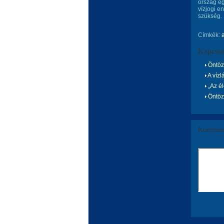
ország eg
vízjogi e
szükség.
Címkék:
Kapcsol
Öntözé
A víz
„Az él
Öntöz
Komment