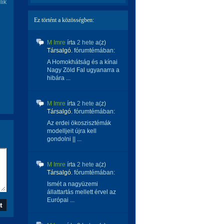
lik
Ez történt a közösségben:
M Imre
írta
2 hete
a(z)
Társalgó.
fórumtémában:
A Homokhátság és a kínai
Nagy Zöld Fal ugyanarra a
hibára ...
M Imre
írta
2 hete
a(z)
Társalgó.
fórumtémában:
Az erdei ökoszisztémák
modelljeit újra kell
gondolni || ...
M Imre
írta
2 hete
a(z)
Társalgó.
fórumtémában:
Ismét a nagyüzemi
állattartás mellett érvel az
Európai ...