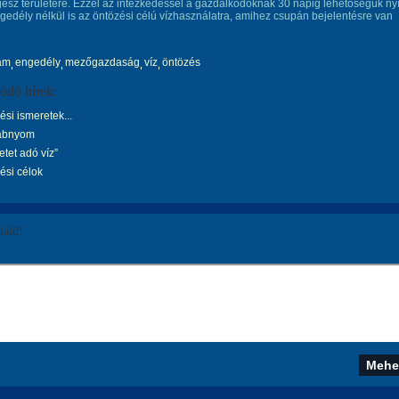
ész területére. Ezzel az intézkedéssel a gazdálkodóknak 30 napig lehetőségük nyí
ngedély nélkül is az öntözési célú vízhasználatra, amihez csupán bejelentésre van
am
engedély
mezőgazdaság
víz
öntözés
ódó hírek:
si ismeretek...
lábnyom
etet adó víz”
ési célok
áld!