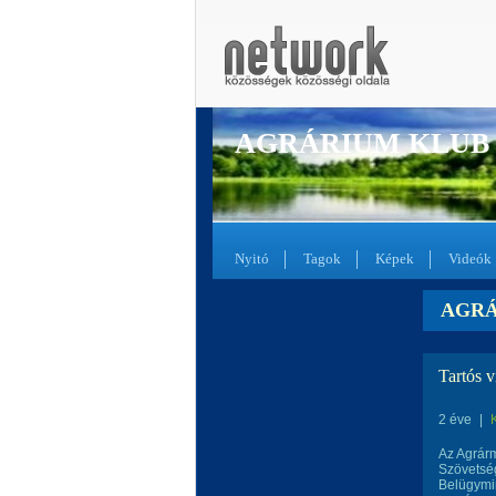
AGRÁRIUM KLUB
Nyitó
Tagok
Képek
Videók
AGRÁ
Tartós v
2 éve
|
Az Agrár
Szövetsé
Belügymin