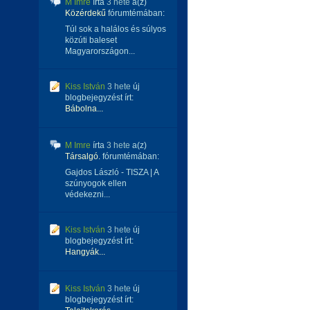
M Imre
írta
3 hete
a(z)
Közérdekű
fórumtémában:
Túl sok a halálos és súlyos
közúti baleset
Magyarországon...
Kiss István
3 hete
új
blogbejegyzést írt:
Bábolna...
M Imre
írta
3 hete
a(z)
Társalgó.
fórumtémában:
Gajdos László - TISZA | A
szúnyogok ellen
védekezni...
Kiss István
3 hete
új
blogbejegyzést írt:
Hangyák...
Kiss István
3 hete
új
blogbejegyzést írt: