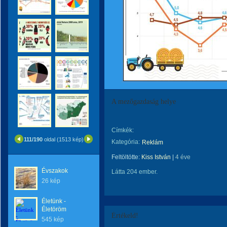
A mezőgazdaság helye
Címkék:
111/190
oldal (1513 kép)
Kategória:
Reklám
Feltöltötte:
Kiss István
|
4 éve
Évszakok
Látta 204 ember.
26 kép
Életünk -
Életöröm
Értékeld!
545 kép