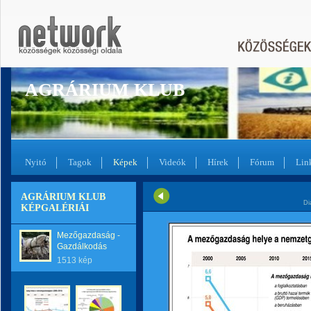
AGRÁRIUM KLUB
Nyitó
Tagok
Képek
Videók
Hírek
Fórum
Lin
AGRÁRIUM KLUB
Di
KÉPGALÉRIÁI
Mezőgazdaság -
Gazdálkodás
1513 kép