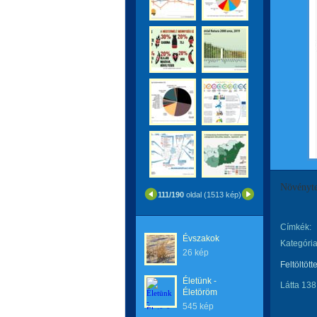
Növényte
111/190
oldal (1513 kép)
Címkék:
Évszakok
Kategória
26 kép
Feltöltött
Életünk -
Látta 138
Életöröm
545 kép