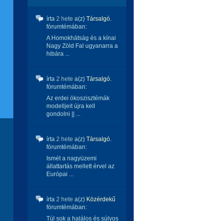
írta
2 hete
a(z)
Társalgó.
fórumtémában:
A Homokhátság és a kínai
Nagy Zöld Fal ugyanarra a
hibára ...
írta
2 hete
a(z)
Társalgó.
fórumtémában:
Az erdei ökoszisztémák
modelljeit újra kell
gondolni || ...
írta
2 hete
a(z)
Társalgó.
fórumtémában:
Ismét a nagyüzemi
állattartás mellett érvel az
Európai ...
írta
2 hete
a(z)
Közérdekű
fórumtémában:
Túl sok a halálos és súlyos