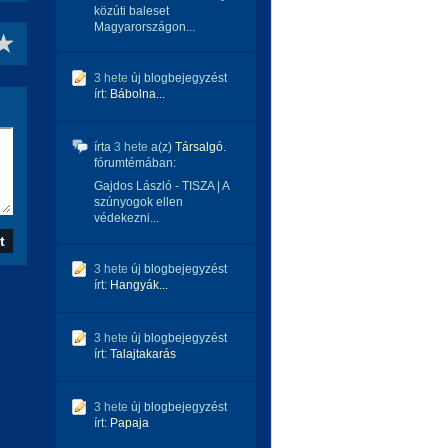
közúti baleset
Magyarországon...
3 hete
új blogbejegyzést
írt:
Bábolna...
írta
3 hete
a(z)
Társalgó.
fórumtémában:
Gajdos László - TISZA | A
szúnyogok ellen
védekezni...
3 hete
új blogbejegyzést
írt:
Hangyák...
3 hete
új blogbejegyzést
írt:
Talajtakarás
3 hete
új blogbejegyzést
írt:
Papaja