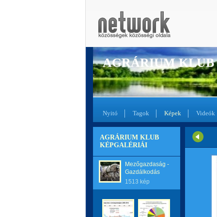
AGRÁRIUM KLUB
Nyitó
Tagok
Képek
Videók
AGRÁRIUM KLUB
KÉPGALÉRIÁI
Mezőgazdaság -
Gazdálkodás
1513 kép