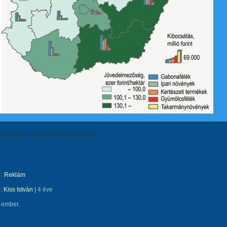
rmesztés régiós jövedelmezősége
:
Reklám
e:
Kiss István
|
4 éve
 ember.