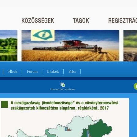
Hírek
Fórum
Linkek
Friss
Diavetítés indítása