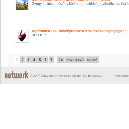
Gyógy és fűszernövény különleges zöldség gyümölcs és táplál
Agrárium Klub - Növénytermesztési linkek
(blogbejegyzés)
BOR klub
1
2
3
4
5
6
7
...
14
következő
utolsó
© 2007 Copyright Network.hu Minden jog fenntartva.
Impress