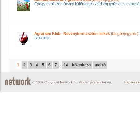
Gyógy és fűszernövény különleges zöldség gyümölcs és táplál
Agrárium Klub - Növénytermesztési linkek
(blogbejegyzés)
BOR klub
1
2
3
4
5
6
7
...
14
következő
utolsó
© 2007 Copyright Network.hu Minden jog fenntartva.
Impress