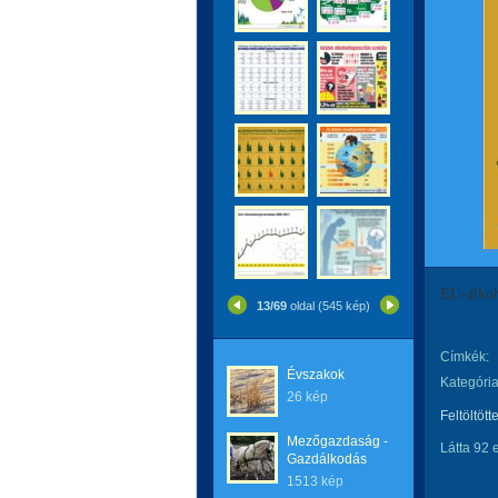
EU-alkoh
13/69
oldal (545 kép)
Címkék:
Évszakok
Kategória
26 kép
Feltöltött
Mezőgazdaság -
Látta 92 
Gazdálkodás
1513 kép