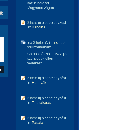
közúti baleset
Magyarországon...
3 hete
új blogbejegyzést
írt:
Bábolna...
írta
3 hete
a(z)
Társalgó.
fórumtémában:
Gajdos László - TISZA | A
szúnyogok ellen
védekezni...
3 hete
új blogbejegyzést
írt:
Hangyák...
3 hete
új blogbejegyzést
írt:
Talajtakarás
3 hete
új blogbejegyzést
írt:
Papaja