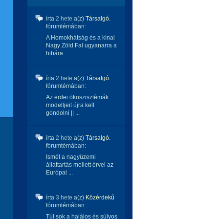
írta
2 hete
a(z)
Társalgó.
fórumtémában:
A Homokhátság és a kínai
Nagy Zöld Fal ugyanarra a
hibára ...
írta
2 hete
a(z)
Társalgó.
fórumtémában:
Az erdei ökoszisztémák
modelljeit újra kell
gondolni || ...
írta
2 hete
a(z)
Társalgó.
fórumtémában:
Ismét a nagyüzemi
állattartás mellett érvel az
Európai ...
írta
3 hete
a(z)
Közérdekű
fórumtémában:
Túl sok a halálos és súlyos