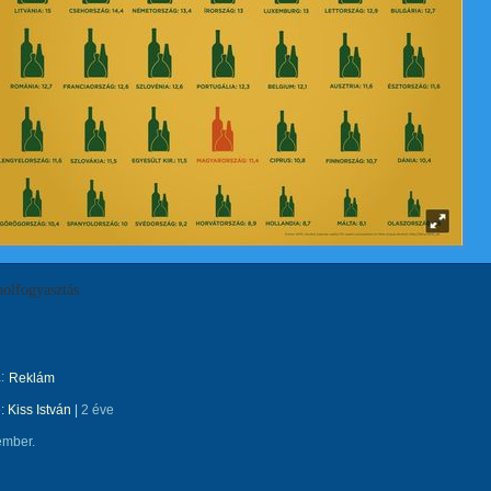
olfogyasztás
:
Reklám
e:
Kiss István
|
2 éve
ember.