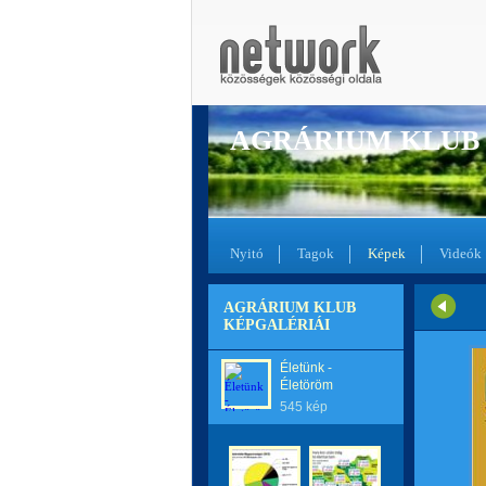
AGRÁRIUM KLUB
Nyitó
Tagok
Képek
Videók
AGRÁRIUM KLUB
KÉPGALÉRIÁI
Életünk -
Életöröm
545 kép