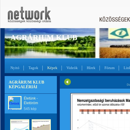
AGRÁRIUM KLUB
Nyitó
Tagok
Képek
Videók
Hírek
Fórum
Lin
AGRÁRIUM KLUB
Di
KÉPGALÉRIÁI
Életünk -
Életöröm
545 kép