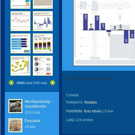
Nemzetgazdasági beruházás
43/69
oldal (545 kép)
Címkék:
Mezőgazdaság -
Kategória:
Reklám
Gazdálkodás
Feltöltötte:
Kiss István
|
3 éve
1513 kép
Látta 124 ember.
Évszakok
26 kép