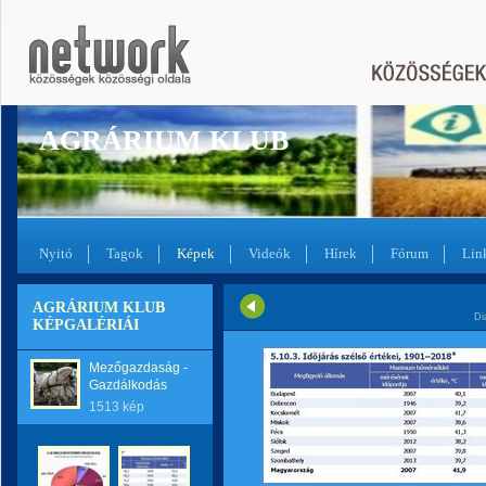
AGRÁRIUM KLUB
Nyitó
Tagok
Képek
Videók
Hírek
Fórum
Lin
AGRÁRIUM KLUB
Di
KÉPGALÉRIÁI
Mezőgazdaság -
Gazdálkodás
1513 kép