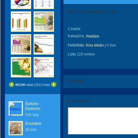
Időjárási szélsőségek (KSH)
Címkék:
Kategória:
Reklám
Feltöltötte:
Kiss István
|
4 éve
Látta 116 ember.
Értékeld!
46/190
oldal (1513 kép)
Kommentáld!
Életünk -
Életöröm
545 kép
Évszakok
26 kép