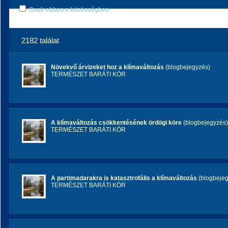
Csak ebben a közösségben
2182 találat
Növekvő árvizeket hoz a klímaváltozás
(blogbejegyzés)
TERMÉSZET BARÁTI KÖR
A klímaváltozás csökkentésének ördögi köre
(blogbejegyzés)
TERMÉSZET BARÁTI KÖR
A partimadarakra is katasztrofális a klímaváltozás
(blogbejeg
TERMÉSZET BARÁTI KÖR