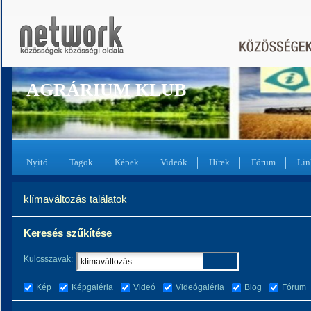
AGRÁRIUM KLUB
Nyitó
Tagok
Képek
Videók
Hírek
Fórum
Lin
klímaváltozás találatok
Keresés szűkítése
Kulcsszavak:
Kép
Képgaléria
Videó
Videógaléria
Blog
Fórum