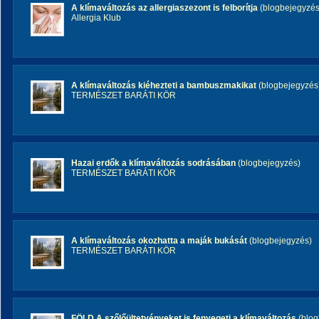
A klímaváltozás az allergiaszezont is felborítja
(blogbejegyzés
Allergia Klub
A klímaváltozás kiéhezteti a bambuszmakikat
(blogbejegyzés
TERMÉSZET BARÁTI KÖR
Hazai erdők a klímaváltozás sodrásában
(blogbejegyzés)
TERMÉSZET BARÁTI KÖR
A klímaváltozás okozhatta a maják bukását
(blogbejegyzés)
TERMÉSZET BARÁTI KÖR
FÖLD A szőlőültetvényeket is fenyegeti a klímaváltozás
(blog