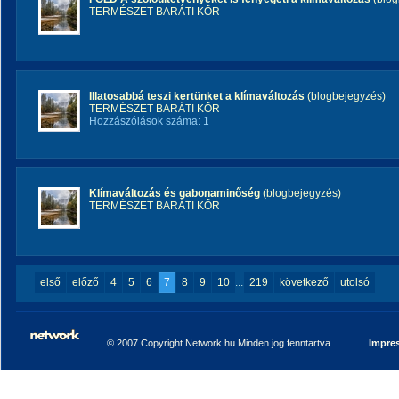
TERMÉSZET BARÁTI KÖR
Illatosabbá teszi kertünket a klímaváltozás
(blogbejegyzés)
TERMÉSZET BARÁTI KÖR
Hozzászólások száma: 1
Klímaváltozás és gabonaminőség
(blogbejegyzés)
TERMÉSZET BARÁTI KÖR
első
előző
4
5
6
7
8
9
10
...
219
következő
utolsó
© 2007 Copyright Network.hu Minden jog fenntartva.
Impre