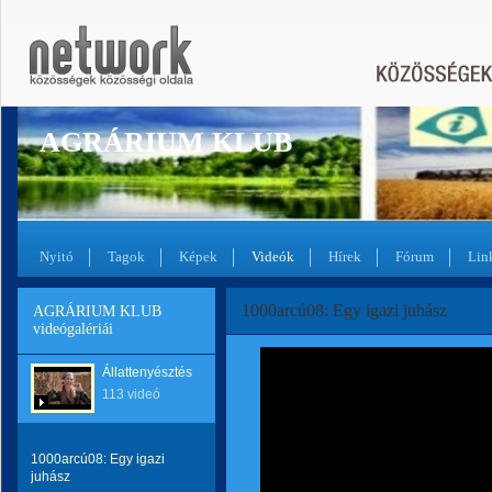
AGRÁRIUM KLUB
Nyitó
Tagok
Képek
Videók
Hírek
Fórum
Lin
1000arcú08: Egy igazi juhász
AGRÁRIUM KLUB
videógalériái
Állattenyésztés
113 videó
1000arcú08: Egy igazi
juhász