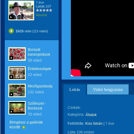
7 éve
Látták:107
Maximil
15/15
oldal (113 videó)
Borsodi
barangolások
58 videó
Érdekességek
23 videó
Mezőgazdaság
Leírás
Videó beágyazása
132 videó
Szőlészet -
Címkék:
Borászat
33 videó
Kategória:
Állatok
Böngéssz a galériák
Feltöltötte:
Kiss István
|
7 éve
között!
Látta 106 ember.