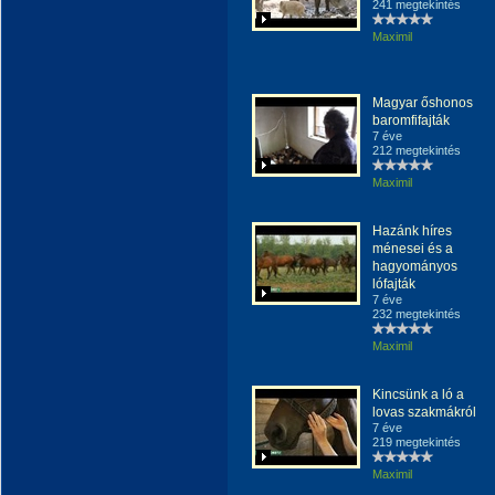
241 megtekintés
Maximil
Magyar őshonos
baromfifajták
7 éve
212 megtekintés
Maximil
Hazánk híres
ménesei és a
hagyományos
lófajták
7 éve
232 megtekintés
Maximil
Kincsünk a ló a
lovas szakmákról
7 éve
219 megtekintés
Maximil