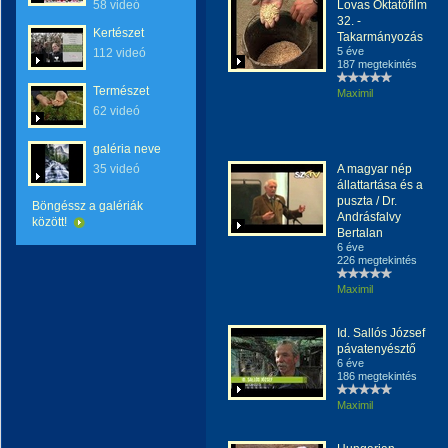
58 videó
Lovas Oktatófilm
32. -
Kertészet
Takarmányozás
5 éve
112 videó
187 megtekintés
Természet
Maximil
62 videó
galéria neve
35 videó
A magyar nép
állattartása és a
puszta / Dr.
Böngéssz a galériák
Andrásfalvy
között!
Bertalan
6 éve
226 megtekintés
Maximil
Id. Sallós József
pávatenyésztő
6 éve
186 megtekintés
Maximil