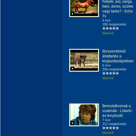
Fekete, pej, sárga,
fakó, deres, szürke
vagy tarka? - Echo
Tv
6 éve
180 megtekintés
Maximil
Bioszemléletű
állattartás a
kisgazdaságokban
6 éve
206 megtekintés
Maximil
Bemutatkoznak a
szakmák - Lótartó-
és tenyésztő
7 éve
212 megtekintés
Maximil