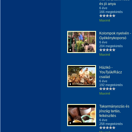
és jó anya
6 éve
166 megtekintés
Maximil
Kolompok nyelvén -
Gyékénykoporsó
6 éve
204 megtekintés
Maximil
Házikó -
YouTyúk/Rácz
család
6 éve
192 megtekintés
Maximil
Takarmányozás és
jószág tartás,
felkészítés
6 éve
258 megtekintés