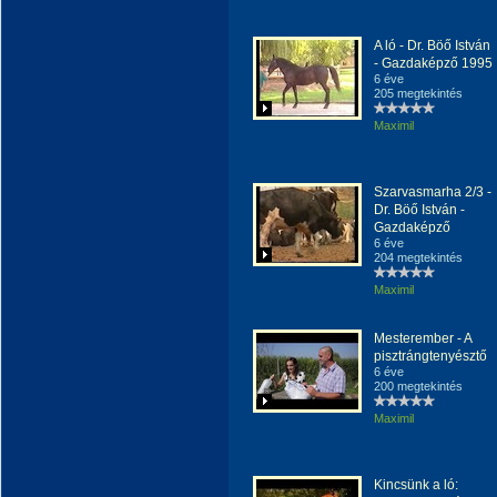
A ló - Dr. Böő István
- Gazdaképző 1995
6 éve
205 megtekintés
Maximil
Szarvasmarha 2/3 -
Dr. Böő István -
Gazdaképző
6 éve
204 megtekintés
Maximil
Mesterember - A
pisztrángtenyésztő
6 éve
200 megtekintés
Maximil
Kincsünk a ló: