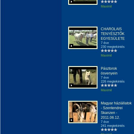
Maximil
CHAROLAIS
TENYÉSZTŐK
EGYESÜLETE
7 éve
230 megtekintés
Maximil
Pásztorok
ösvenyein
7 éve
226 megtekintés
Maximil
Magyar háziállatok
- Szentendrei
Skanzen -
2011.06.12.
7 éve
241 megtekintés