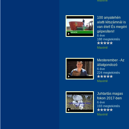
Maximil
100 anyatehén
alatti létszámnál is
van élet! És megéri
gépesíteni!
6 éve
188 megtekintés
Maximil
Mesterember - Az
állatgondozó
6 éve
224 megtekintés
Maximil
Juhtartás magas
fokon 2017-ben
6 éve
193 megtekintés
Maximil