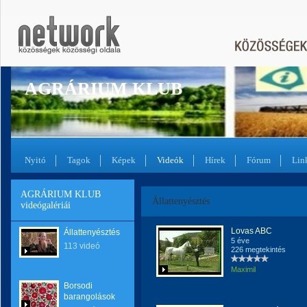
AGRÁRIUM KLUB
Nyitó
Tagok
Képek
Videók
Hírek
Fórum
Lin
AGRÁRIUM KLUB
Állattenyésztés
videógalériái
Lovas ABC
Állattenyésztés
5 éve
113 videó
226 megtekintés
Maximil
Borsodi
barangolások