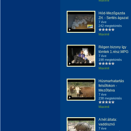
Maximil
Hód-Mezőgazda
Zrt. - Sertés ágazat
7 éve
242 megtekintés
Maximil
Régen bizony így
tömtek 1.rész.MPG
7 éve
198 megtekintés
Maximil
Húsmarhatartás
felsőfokon -
Mezőfalva
7 éve
238 megtekintés
Maximil
A hét állata:
vaddisznó
7 éve