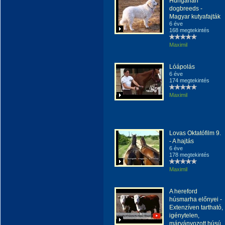
Hungarian
dogbreeds -
Magyar kutyafajták
6 éve
168 megtekintés
Maximil
Lóápolás
6 éve
174 megtekintés
Maximil
Lovas Oktatófilm 9.
- A hajtás
6 éve
178 megtekintés
Maximil
A hereford
húsmarha előnyei -
Extenzíven tartható,
igénytelen,
márványozott húsú