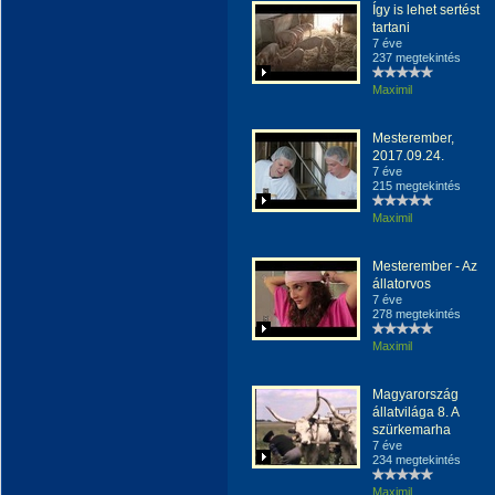
Így is lehet sertést
tartani
7 éve
237 megtekintés
Maximil
Mesterember,
2017.09.24.
7 éve
215 megtekintés
Maximil
Mesterember - Az
állatorvos
7 éve
278 megtekintés
Maximil
Magyarország
állatvilága 8. A
szürkemarha
7 éve
234 megtekintés
Maximil