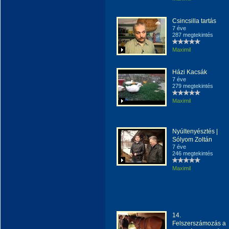
Csincsilla tartás
7 éve
287 megtekintés
Maximil
Házi Kacsák
7 éve
279 megtekintés
Maximil
Nyúltenyésztés |
Sólyom Zoltán
7 éve
246 megtekintés
Maximil
14.
Felszerszámozás a