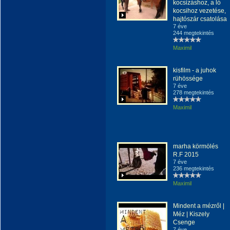
kocsizáshoz, a ló
kocsihoz vezetése,
hajtószár csatolása
7 éve
244 megtekintés
Maximil
kisfilm - a juhok
rühössége
7 éve
278 megtekintés
Maximil
marha körmölés
R.F 2015
7 éve
236 megtekintés
Maximil
Mindent a mézről |
Méz | Kiszely
Csenge
7 éve