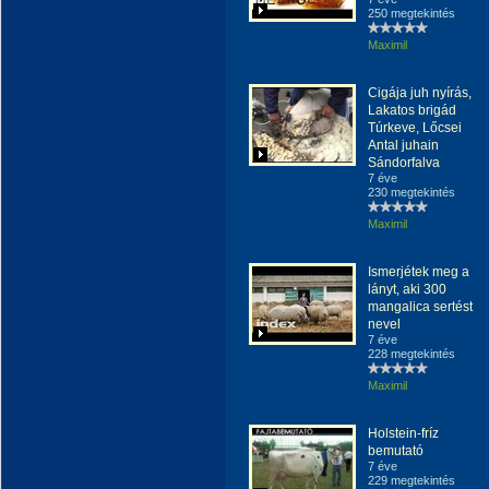
250 megtekintés
Maximil
Cigája juh nyírás,
Lakatos brigád
Túrkeve, Lőcsei
Antal juhain
Sándorfalva
7 éve
230 megtekintés
Maximil
Ismerjétek meg a
lányt, aki 300
mangalica sertést
nevel
7 éve
228 megtekintés
Maximil
Holstein-fríz
bemutató
7 éve
229 megtekintés