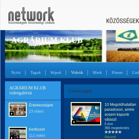
AGRÁRIUM KLUB
Nyitó
Tagok
Képek
Videók
Hírek
Fórum
Lin
AGRÁRIUM KLUB
Érdekességek
videógalériái
10 Megoldhatatlan
Érdekességek
paradoxon, amire
23 videó
sosem kapunk
választ
5 éve
365 megtekintés
Kertészet
112 videó
Maximil