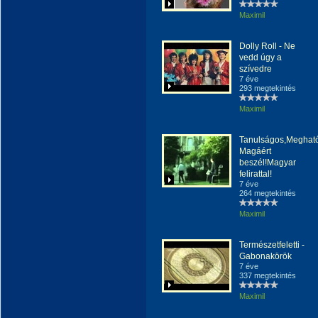
Maximil
Dolly Roll - Ne
vedd úgy a
szívedre
7 éve
293 megtekintés
Maximil
Tanulságos,Megható
Magáért
beszél!Magyar
felirattal!
7 éve
264 megtekintés
Maximil
Természetfeletti -
Gabonakörök
7 éve
337 megtekintés
Maximil