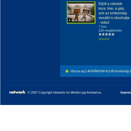
Eljött a robotok
kora: íme, a gép,
ami az emberiség
vesztét is okozhatja
- videó
7 éve
226 megtekintés
Maximil
Vissza a(z) AGRÁRIUM KLUB közösség ö
© 2007 Copyright Network.hu Minden jog fenntartva.
Impre