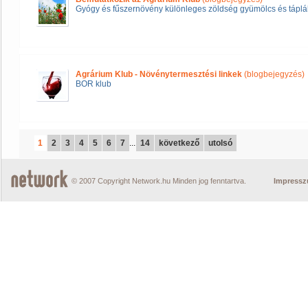
Gyógy és fűszernövény különleges zöldség gyümölcs és táplál
Agrárium Klub - Növénytermesztési linkek
(blogbejegyzés)
BOR klub
1
2
3
4
5
6
7
...
14
következő
utolsó
© 2007 Copyright Network.hu Minden jog fenntartva.
Impress