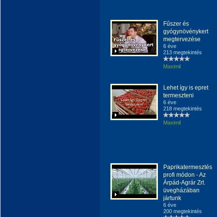
Fűszer és
gyógynövénykert
megtervezése
6 éve
213 megtekintés
Maximil
Lehet így is epret
termeszteni
6 éve
218 megtekintés
Maximil
Paprikatermesztés
profi módon - Az
Árpád-Agrár Zrt.
üvegházában
jártunk
6 éve
200 megtekintés