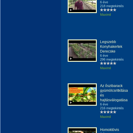
6 éve
218 megtekintés
Maximil
Legszebb
Konyhakertek
Derecske
6 éve
296 megtekintés
Maximil
Az őszibarack
gyümölcsritkítása
és
hajtásválogatása
6 éve
216 megtekintés
Maximil
Homoktövis