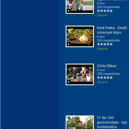
6 éve
203 megtekintés
Maximil
Kerti Patika - Ehető
növények teljes
6 éve
210 megtekintés
Maximil
Diófa Oltása
6 éve
239 megtekintés
Maximil
57 fán 300
gyümölcsfajta - egy
hobbikertész