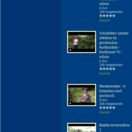
műsor
6 éve
189 megtekintés
Maximil
A tüskétlen szeder
ültetése és
gondozása -
Kertbarátok -
Kertészeti TV -
műsor
6 éve
195 megtekintés
Maximil
Mesterember - A
botanikus kert
gondozói
6 éve
208 megtekintés
Maximil
Batáta termesztése
1