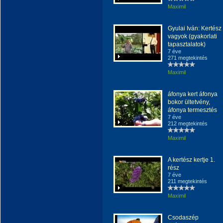
Maximil
Gyulai Iván: Kertész
vagyok (gyakorlati
tapasztalatok)
7 éve
271 megtekintés
Maximil
áfonya kert áfonya
bokor ültetvény,
áfonya termesztés
7 éve
212 megtekintés
Maximil
A kertész kertje 1.
rész
7 éve
211 megtekintés
Maximil
Csodaszép