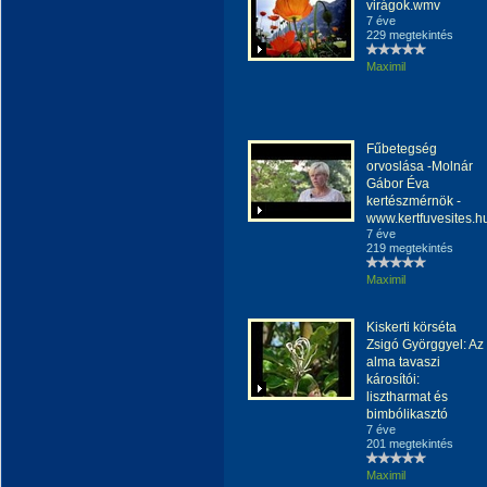
virágok.wmv
7 éve
229 megtekintés
Maximil
Fűbetegség
orvoslása -Molnár
Gábor Éva
kertészmérnök -
www.kertfuvesites.h
7 éve
219 megtekintés
Maximil
Kiskerti körséta
Zsigó Györggyel: Az
alma tavaszi
károsítói:
lisztharmat és
bimbólikasztó
7 éve
201 megtekintés
Maximil