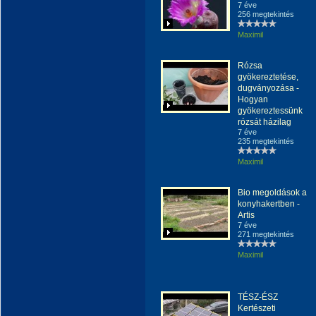
7 éve
256 megtekintés
Maximil
Rózsa
gyökereztetése,
dugványozása -
Hogyan
gyökereztessünk
rózsát házilag
7 éve
235 megtekintés
Maximil
Bio megoldások a
konyhakertben -
Artis
7 éve
271 megtekintés
Maximil
TÉSZ-ÉSZ
Kertészeti