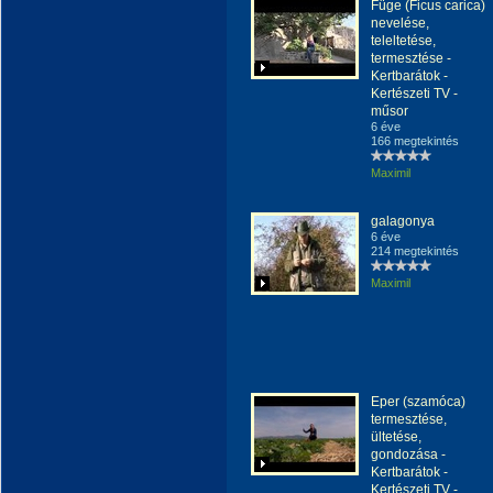
Füge (Ficus carica)
nevelése,
teleltetése,
termesztése -
Kertbarátok -
Kertészeti TV -
műsor
6 éve
166 megtekintés
Maximil
galagonya
6 éve
214 megtekintés
Maximil
Eper (szamóca)
termesztése,
ültetése,
gondozása -
Kertbarátok -
Kertészeti TV -