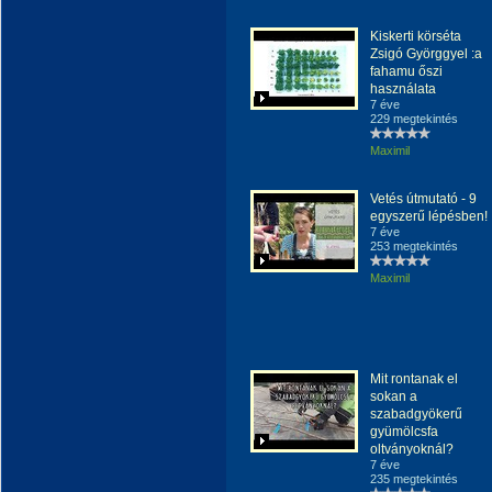
Kiskerti körséta
Zsigó Györggyel :a
fahamu őszi
használata
7 éve
229 megtekintés
Maximil
Vetés útmutató - 9
egyszerű lépésben!
7 éve
253 megtekintés
Maximil
Mit rontanak el
sokan a
szabadgyökerű
gyümölcsfa
oltványoknál?
7 éve
235 megtekintés