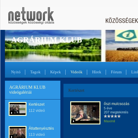
AGRÁRIUM KLUB
Nyitó
Tagok
Képek
Videók
Hírek
Fórum
Lin
AGRÁRIUM KLUB
Kertészet
videógalériái
őszi mulcsozás
Kertészet
5 éve
112 videó
207 megtekintés
Maximil
Állattenyésztés
113 videó