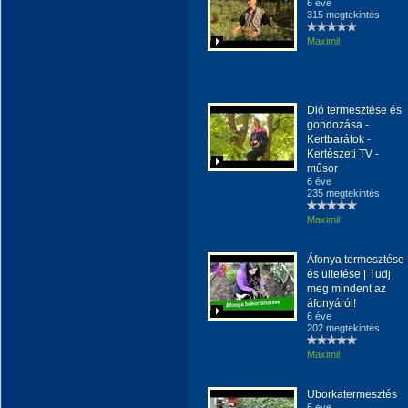
6 éve
315 megtekintés
Maximil
Dió termesztése és
gondozása -
Kertbarátok -
Kertészeti TV -
műsor
6 éve
235 megtekintés
Maximil
Áfonya termesztése
és ültetése | Tudj
meg mindent az
áfonyáról!
6 éve
202 megtekintés
Maximil
Uborkatermesztés
6 éve