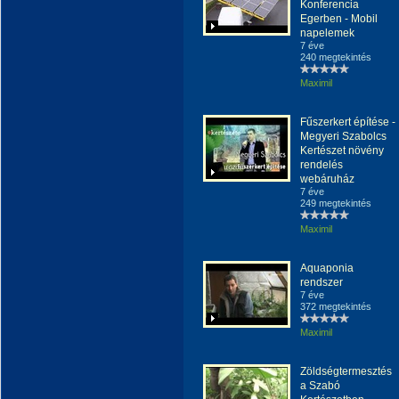
Konferencia
Egerben - Mobil
napelemek
7 éve
240 megtekintés
Maximil
Fűszerkert építése -
Megyeri Szabolcs
Kertészet növény
rendelés
webáruház
7 éve
249 megtekintés
Maximil
Aquaponia
rendszer
7 éve
372 megtekintés
Maximil
Zöldségtermesztés
a Szabó