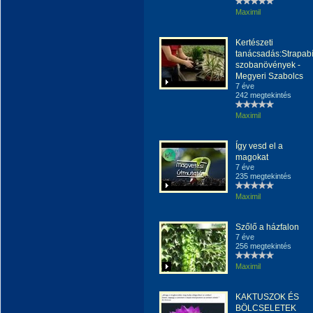
Maximil
Kertészeti
tanácsadás:Strapab
szobanövények -
Megyeri Szabolcs
7 éve
242 megtekintés
Maximil
Így vesd el a
magokat
7 éve
235 megtekintés
Maximil
Szőlő a házfalon
7 éve
256 megtekintés
Maximil
KAKTUSZOK ÉS
BÖLCSELETEK