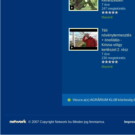
Kertészetben
7 éve
247 megtekintés
Maximil
Téli
növénytermesztés
+ önellátás -
Krisna-völgy
kertészet 2. rész
7 éve
230 megtekintés
Maximil
Vissza a(z) AGRÁRIUM KLUB közösség ö
© 2007 Copyright Network.hu Minden jog fenntartva.
Impre