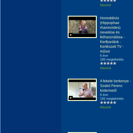
Maximil
Homoktövis
(Hippophae
rhamnoides)
nevelése és
felhasználása -
Kertbarátok -
Kertészeti TV -
műsor
6 éve
185 megtekintés
Maximil
A fekete berkenye -
Szabó Ferenc
kistermelő
6 éve
192 megtekintés
Maximil