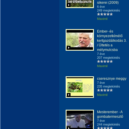
sikerei (2009)
6 éve
249 megtekintés
Maximil
Ember- és
környezetkímélő
kertgazdálkodás 3.
/ Ültetés a
mélymulcsba
7 éve
207 megtekintés
Maximil
cseresznye meggy
7 éve
235 megtekintés
Maximil
Mesterember - A
gombatermesztő
7 éve
244 megtekintés