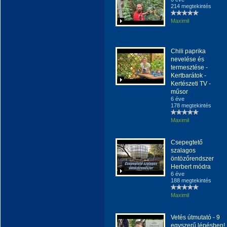
214 megtekintés
Maximil
Chili paprika
nevelése és
termesztése -
Kertbarátok -
Kertészeti TV -
műsor
6 éve
178 megtekintés
Maximil
Csepegtető
szalagos
öntözőrendszer
Herbert módra
6 éve
188 megtekintés
Maximil
Vetés útmutató - 9
egyszerű lépésben!