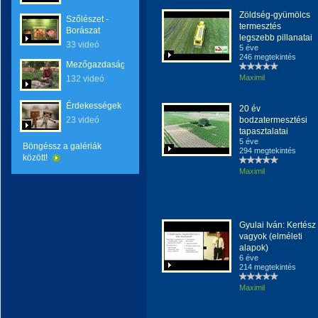
Zöldség-gyümölcs
Szőlészet -
termesztés
Borászat
legszebb pillanatai
33 videó
5 éve
246 megtekintés
Mezőgazdaság
Maximil
132 videó
Érdekességek
20 év
23 videó
bodzatermesztési
tapasztalatai
5 éve
Böngéssz a galériák
294 megtekintés
között!
Maximil
Gyulai Iván: Kertész
vagyok (elméleti
alapok)
6 éve
214 megtekintés
Maximil