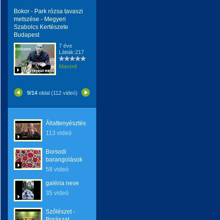
Bokor - Park rózsa tavaszi
metszése - Megyeri
Szabolcs Kertészete
Budapest
7 éve
Látták:217
Maximil
9/14
oldal (112 videó)
Állattenyésztés
113 videó
Borsodi
barangolások
58 videó
galéria neve
35 videó
Szőlészet -
Borászat