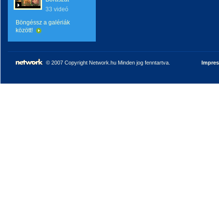
33 videó
Böngéssz a galériák
között!
© 2007 Copyright Network.hu Minden jog fenntartva.
Impre