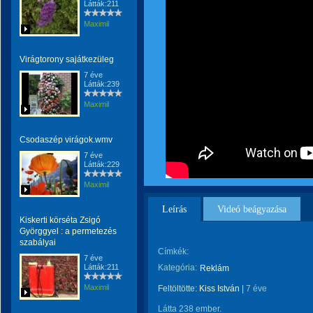
Látták:211
Maximil
Virágtorony sajátkezüleg
7 éve
Látták:239
Maximil
Csodaszép virágok.wmv
7 éve
Látták:229
Maximil
Leírás
Videó beágyazása
Kiskerti körséta Zsigó
Györggyel : a permetezés
szabályai
Címkék:
7 éve
Látták:211
Kategória:
Reklám
Maximil
Feltöltötte:
Kiss István
|
7 éve
Látta 238 ember.