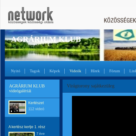
AGRÁRIUM KLUB
Nyitó
Tagok
Képek
Videók
Hírek
Fórum
Lin
Virágtorony sajátkezüleg
AGRÁRIUM KLUB
videógalériái
Kertészet
112 videó
A kertész kertje 1. rész
7 éve