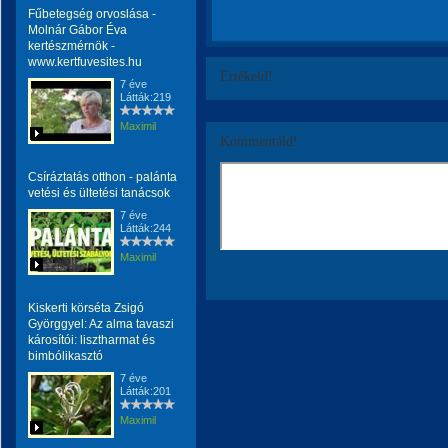
Fűbetegség orvoslása -
Molnár Gábor Éva
kertészmérnök -
www.kertfuvesites.hu
Értékeld!
7 éve
Látták:219
Maximil
Kommentáld!
Csíráztatás otthon - palánta
vetési és ültetési tanácsok
7 éve
Látták:244
Maximil
Kiskerti körséta Zsigó
Györggyel: Az alma tavaszi
károsítói: lisztharmat és
bimbólikasztó
7 éve
Látták:201
Maximil