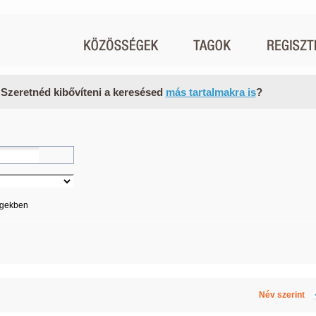
 Szeretnéd kibővíteni a keresésed
más tartalmakra is
?
égekben
Név szerint