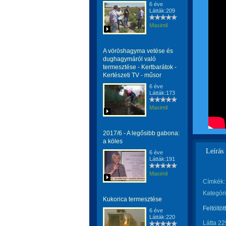
6 éve
Látták:209
Maximil
A vöröshagyma vetése és
dughagymáról való
termesztése - Kertbarátok -
Kertészeti TV - műsor
6 éve
Látták:173
Maximil
2017/6 - A legősibb gabona:
a köles
Leírás
6 éve
Látták:191
Maximil
Címkék:
Kategóri
Kukorica termesztése
Feltöltöt
6 éve
Látták:220
Látta 22