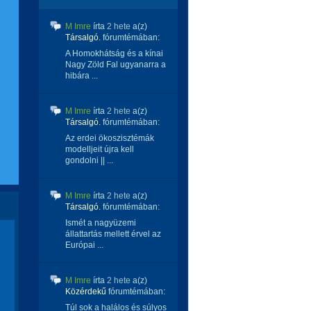
M Imre
írta
2 hete
a(z)
Társalgó.
fórumtémában:
A Homokhátság és a kínai
Nagy Zöld Fal ugyanarra a
hibára ...
M Imre
írta
2 hete
a(z)
Társalgó.
fórumtémában:
Az erdei ökoszisztémák
modelljeit újra kell
gondolni || ...
M Imre
írta
2 hete
a(z)
Társalgó.
fórumtémában:
Ismét a nagyüzemi
állattartás mellett érvel az
Európai ...
M Imre
írta
2 hete
a(z)
Közérdekű
fórumtémában:
Túl sok a halálos és súlyos