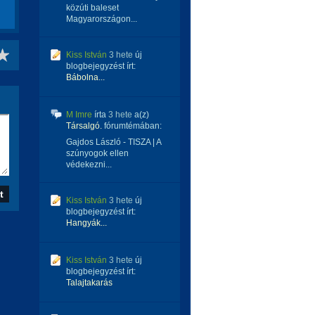
közúti baleset
Magyarországon...
Kiss István
3 hete
új
blogbejegyzést írt:
Bábolna...
M Imre
írta
3 hete
a(z)
Társalgó.
fórumtémában:
Gajdos László - TISZA | A
szúnyogok ellen
védekezni...
Kiss István
3 hete
új
blogbejegyzést írt:
Hangyák...
Kiss István
3 hete
új
blogbejegyzést írt:
Talajtakarás