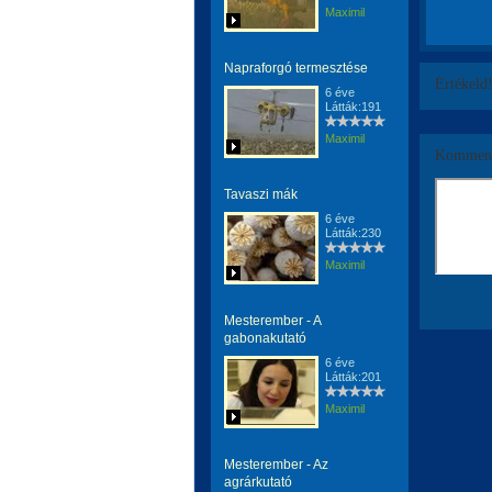
Maximil
Napraforgó termesztése
Értékeld
6 éve
Látták:191
Maximil
Komment
Tavaszi mák
6 éve
Látták:230
Maximil
Mesterember - A
gabonakutató
6 éve
Látták:201
Maximil
Mesterember - Az
agrárkutató