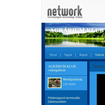
AGRÁRIUM KLUB
Nyitó
Tagok
Képek
Videók
Tavaszi
AGRÁRIUM KLUB
videógalériái
Mezőgazdaság
132 videó
Földimogyoró-termesztés
Zákányszéken