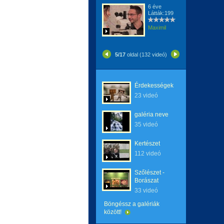
6 éve
Látták:199
Maximil
5/17
oldal (132 videó)
Érdekességek
23 videó
galéria neve
35 videó
Kertészet
112 videó
Szőlészet -
Borászat
33 videó
Böngéssz a galériák
között!