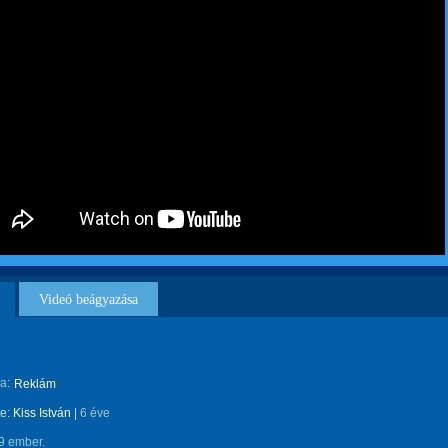
Videó beágyazása
a:
Reklám
te:
Kiss István
|
6 éve
9 ember.