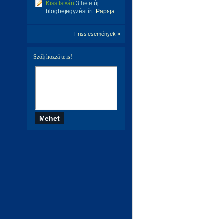
Kiss István
3 hete
új
blogbejegyzést írt:
Papaja
Friss események »
Szólj hozzá te is!