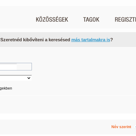
 Szeretnéd kibővíteni a keresésed
más tartalmakra is
?
égekben
Név szerint