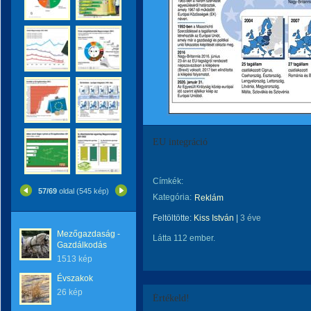
EU integráció
Címkék:
57/69
oldal (545 kép)
Kategória:
Reklám
Feltöltötte:
Kiss István
|
3 éve
Mezőgazdaság -
Látta 112 ember.
Gazdálkodás
1513 kép
Évszakok
26 kép
Értékeld!