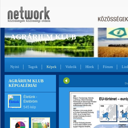
AGRÁRIUM KLUB
Nyitó
Tagok
Képek
Videók
Hírek
Fórum
Lin
AGRÁRIUM KLUB
Di
KÉPGALÉRIÁI
Életünk -
Életöröm
545 kép