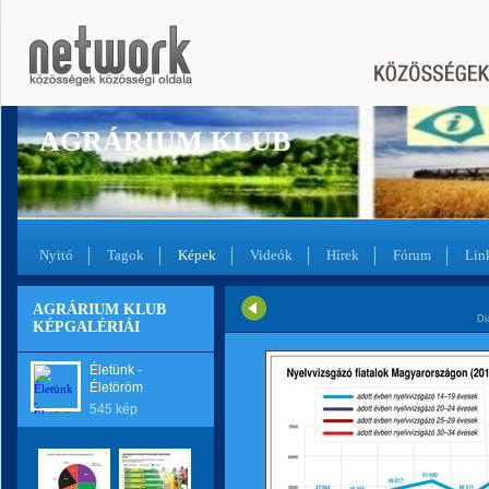
AGRÁRIUM KLUB
Nyitó
Tagok
Képek
Videók
Hírek
Fórum
Lin
AGRÁRIUM KLUB
Di
KÉPGALÉRIÁI
Életünk -
Életöröm
545 kép