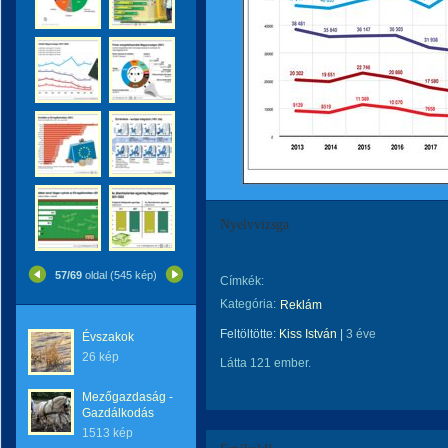
Nyelvvizsga
57/69
oldal (545 kép)
Címkék:
Kategória:
Reklám
Feltöltötte:
Kiss István
|
3 éve
Évszakok
26 kép
Látta 121 ember.
Mezőgazdaság -
Gazdálkodás
1513 kép