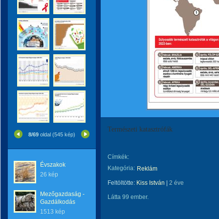
Természeti katasztrófák
8/69
oldal (545 kép)
Címkék:
Évszakok
Kategória:
Reklám
26 kép
Feltöltötte:
Kiss István
|
2 éve
Mezőgazdaság -
Látta 99 ember.
Gazdálkodás
1513 kép