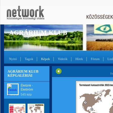
AGRÁRIUM KLUB
Nyitó
Tagok
Képek
Videók
Hírek
Fórum
Lin
AGRÁRIUM KLUB
Di
KÉPGALÉRIÁI
Életünk -
Életöröm
545 kép