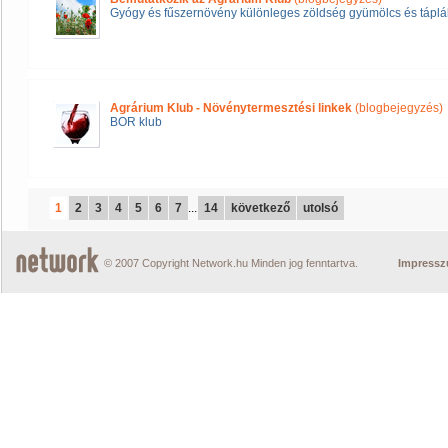
Gyógy és fűszernövény különleges zöldség gyümölcs és táplál
Agrárium Klub - Növénytermesztési linkek
(blogbejegyzés)
BOR klub
1
2
3
4
5
6
7
...
14
következő
utolsó
© 2007 Copyright Network.hu Minden jog fenntartva.
Impress