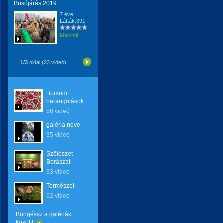
Busójárás 2019
7 éve
Látták:391
Maximil
1/3
oldal (23 videó)
Borsodi
barangolások
58 videó
galéria neve
35 videó
Szőlészet -
Borászat
33 videó
Természet
62 videó
Böngéssz a galériák
között!