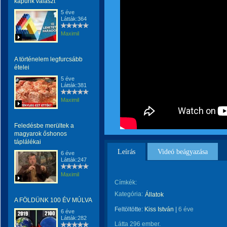
kapunk választ
5 éve
Látták:364
Maximil
A történelem legfurcsább
ételei
5 éve
Látták:381
Maximil
Feledésbe merültek a
magyarok őshonos
táplálékai
Leírás
Videó beágyazása
6 éve
Látták:247
Maximil
Címkék:
Kategória:
Állatok
A FÖLDÜNK 100 ÉV MÚLVA
Feltöltötte:
Kiss István
|
6 éve
6 éve
Látták:282
Látta 296 ember.