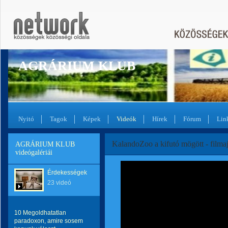
AGRÁRIUM KLUB
Nyitó
Tagok
Képek
Videók
Hírek
Fórum
Lin
KalandoZoo a kifutó mögött - filma
AGRÁRIUM KLUB
videógalériái
Érdekességek
23 videó
10 Megoldhatatlan
paradoxon, amire sosem