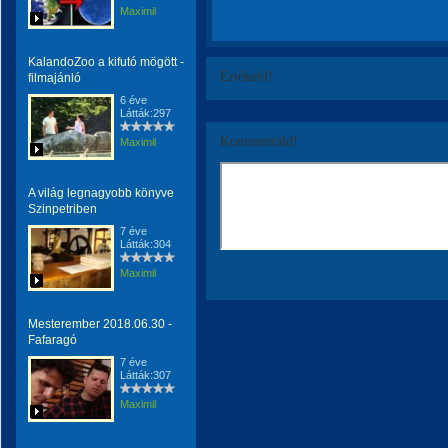
Maximil
KalandoZoo a kifutó mögött -
Értékeld!
filmajánló
6 éve
Látták:297
Kommentáld!
Maximil
A világ legnagyobb könyve
Szinpetriben
7 éve
Látták:304
Maximil
Mesterember 2018.06.30 -
Fafaragó
7 éve
Látták:307
Maximil