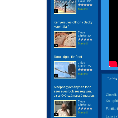
Látták:250
Maximil
Kenyérsütés otthon / Szoky
konyhája /
7 éve
Látták:254
Maximil
Tanulságos történet.
7 éve
Látták:322
Maximil
Leírás
A néphagyományban több
ezer éves bölcsesség van,
Címkék:
ez a jövő számára útmutatás
Kategóri
7 éve
Látták:266
Feltöltöt
Maximil
Látta 27