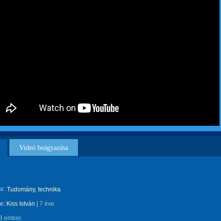
Videó beágyazása
a:
Tudomány, technika
te:
Kiss István
|
7 éve
3 ember.