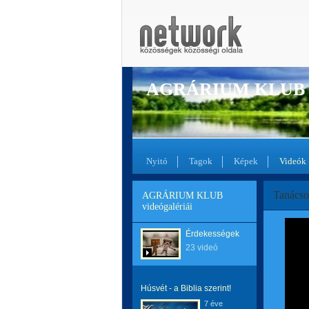
AGRÁRIUM KLUB
Nyitó
Tagok
Képek
Videók
Tanácsok
AGRÁRIUM KLUB
videógalériái
Érdekességek
23 videó
Húsvét - a Biblia szerint!
7 éve