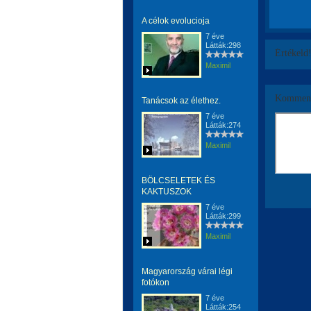
A célok evolucioja
7 éve
Látták:298
Értékeld
Maximil
Komment
Tanácsok az élethez.
7 éve
Látták:274
Maximil
BÖLCSELETEK ÉS
KAKTUSZOK
7 éve
Látták:299
Maximil
Magyarország várai légi
fotókon
7 éve
Látták:254