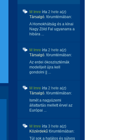
M Imre
írta
2 hete
a(z)
Társalgó.
fórumtémában:
A Homokhátság és a kínai
Nagy Zöld Fal ugyanarra a
hibára ...
M Imre
írta
2 hete
a(z)
Társalgó.
fórumtémában:
Az erdei ökoszisztémák
modelljeit újra kell
gondolni || ...
M Imre
írta
2 hete
a(z)
Társalgó.
fórumtémában:
Ismét a nagyüzemi
állattartás mellett érvel az
Európai ...
M Imre
írta
3 hete
a(z)
Közérdekű
fórumtémában:
Túl sok a halálos és súlyos