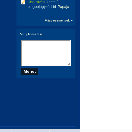
Kiss István
3 hete
új
blogbejegyzést írt:
Papaja
Friss események »
Szólj hozzá te is!