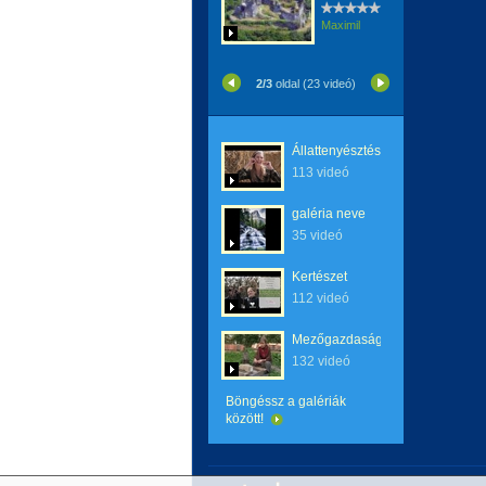
Maximil
2/3
oldal (23 videó)
Állattenyésztés
113 videó
galéria neve
35 videó
Kertészet
112 videó
Mezőgazdaság
132 videó
Böngéssz a galériák
között!