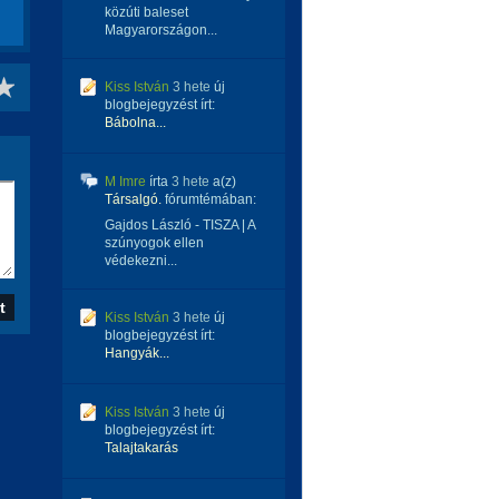
közúti baleset
Magyarországon...
Kiss István
3 hete
új
blogbejegyzést írt:
Bábolna...
M Imre
írta
3 hete
a(z)
Társalgó.
fórumtémában:
Gajdos László - TISZA | A
szúnyogok ellen
védekezni...
Kiss István
3 hete
új
blogbejegyzést írt:
Hangyák...
Kiss István
3 hete
új
blogbejegyzést írt:
Talajtakarás