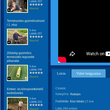
Látták:207
Maximil
Természetes gyümölcsészet
/ 1. rész
5 éve
Látták:207
Maximil
Zöldség-gyümölcs
termesztés legszebb
pillanatai
5 éve
Látták:246
Leírás
Videó beágyazása
Maximil
Címkék:
Ember- és környezetkímélő
kertművelés
Kategória:
Reklám
5 éve
Feltöltötte:
Kiss István
|
5 éve
Látták:212
Látta 294 ember.
Maximil