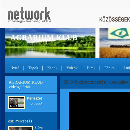
AGRÁRIUM KLUB
Nyitó
Tagok
Képek
Videók
Hírek
Fórum
Lin
20 év bodzatermesztési tapasztalatai
AGRÁRIUM KLUB
videógalériái
Kertészet
112 videó
őszi mulcsozás
5 éve