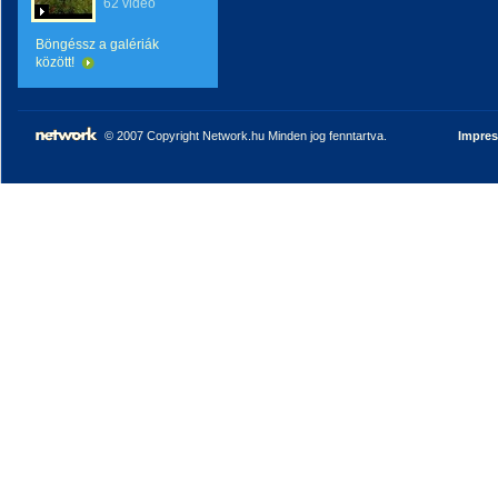
62 videó
Böngéssz a galériák
között!
© 2007 Copyright Network.hu Minden jog fenntartva.
Impre