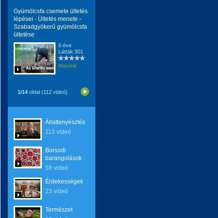
Gyümölcsfa csemete ültetés
lépései - Ültetés menete -
Szabadgyökerű gyümölcsfa
ültetése
6 éve
Látták:301
Maximil
1/14
oldal (112 videó)
Állattenyésztés
113 videó
Borsodi
barangolások
58 videó
Érdekességek
23 videó
Természet