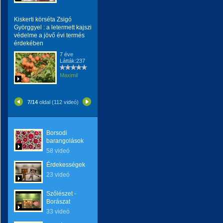
Kiskerti körséta Zsigó
Györggyel : a letermett kajszi
védelme a jövő évi termés
érdekében
7 éve
Látták:237
Maximil
7/14
oldal (112 videó)
Borsodi
barangolások
58 videó
Érdekességek
23 videó
Szőlészet -
Borászat
33 videó