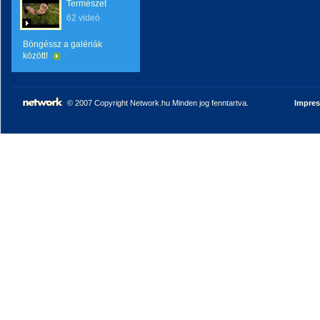
Természet
62 videó
Böngéssz a galériák
között!
© 2007 Copyright Network.hu Minden jog fenntartva.
Impre