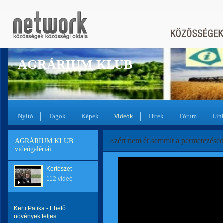
AGRÁRIUM KLUB
Nyitó
Tagok
Képek
Videók
Hírek
Fórum
Lin
Ezért nem ér semmit a permetezése
AGRÁRIUM KLUB
videógalériái
Kertészet
112 videó
Kerti Patika - Ehető
növények teljes