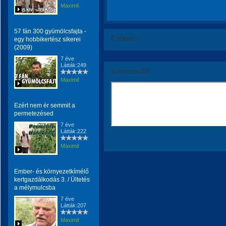
Maximil
57 fán 300 gyümölcsfajta -
Értékeld!
egy hobbikertész sikerei
(2009)
7 éve
Látták:249
Kommentáld!
Maximil
Ezért nem ér semmit a
permetezésed
7 éve
Látták:222
Maximil
Ember- és környezetkímélő
kertgazdálkodás 3. / Ültetés
a mélymulcsba
7 éve
Látták:207
Maximil