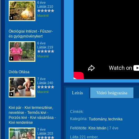
6 éve
Látták:210
Maximil
Ökológiai Intézet - Fűszer-
és gyógynövénykert
6 éve
Látták:219
Maximil
Diófa Oltása
7 éve
Látták:240
Maximil
Leírás
Videó beágyazása
Kivi pár - Kivi termesztése,
Címkék:
nevelése - Termős kivi -
Porzós kivi - Kivi vásárlása -
Kategória:
Tudomány, technika
Kivi rendelése
Feltöltötte:
Kiss István
|
7 éve
7 éve
Látták:203
Látta 221 ember.