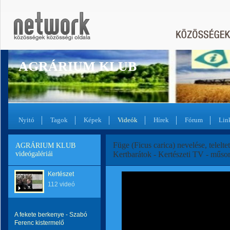
AGRÁRIUM KLUB
Nyitó
Tagok
Képek
Videók
Hírek
Fórum
Lin
Füge (Ficus carica) nevelése, telelte
AGRÁRIUM KLUB
videógalériái
Kertbarátok - Kertészeti TV - műso
Kertészet
112 videó
A fekete berkenye - Szabó
Ferenc kistermelő