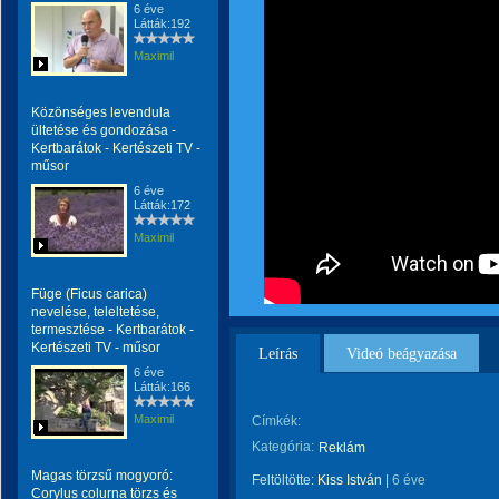
6 éve
Látták:192
Maximil
Közönséges levendula
ültetése és gondozása -
Kertbarátok - Kertészeti TV -
műsor
6 éve
Látták:172
Maximil
Füge (Ficus carica)
nevelése, teleltetése,
termesztése - Kertbarátok -
Kertészeti TV - műsor
Leírás
Videó beágyazása
6 éve
Látták:166
Maximil
Címkék:
Kategória:
Reklám
Magas törzsű mogyoró:
Feltöltötte:
Kiss István
|
6 éve
Corylus colurna törzs és