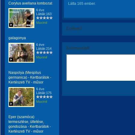
Corylus avellana lombozat
Látta 165 ember.
6 éve
Látták:163
Maximil
Értékeld!
galagonya
6 éve
Kommentáld!
Látták:214
Maximil
Naspolya (Mespilus
germanica) - Kertbarátok -
Kertészeti TV - műsor
6 éve
Látták:175
Maximil
Eper (szamóca)
termesztése, ültetése,
gondozása - Kertbarátok -
Kertészeti TV - műsor