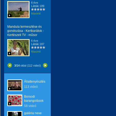
6 éve
Látták:189
Maximil
Mandula termesztése és
gondozása - Kertbarátok -
Kertészeti TV - műsor
6 éve
Látták:187
Maximil
3/14
oldal (112 videó)
Állattenyésztés
113 videó
Borsodi
barangolások
58 videó
galéria neve