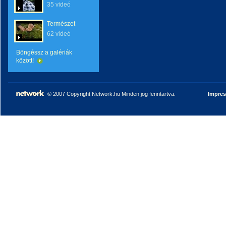
35 videó
Természet
62 videó
Böngéssz a galériák
között!
© 2007 Copyright Network.hu Minden jog fenntartva.
Impre