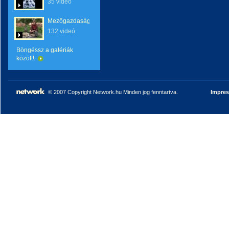
35 videó
Mezőgazdaság
132 videó
Böngéssz a galériák
között!
© 2007 Copyright Network.hu Minden jog fenntartva.
Impre