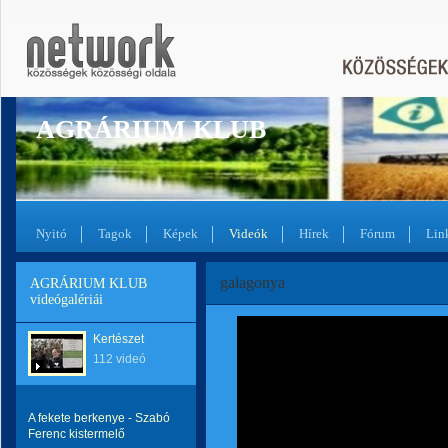
AGRÁRIUM KLUB
Nyitó
Tagok
Képek
Videók
Hírek
Fórum
Lin
galagonya
AGRÁRIUM KLUB
videógalériái
Kertészet
112 videó
A fekete berkenye - Szabó
Ferenc kistermelő