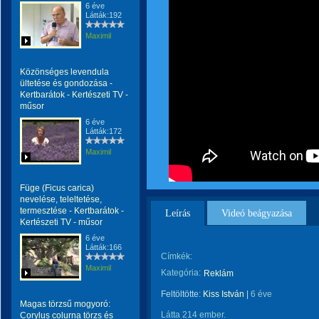
6 éve
Látták:192
Maximil
Közönséges levendula
ültetése és gondozása -
Kertbarátok - Kertészeti TV -
műsor
6 éve
Látták:172
Maximil
Füge (Ficus carica)
nevelése, teleltetése,
termesztése - Kertbarátok -
Leírás
Videó beágyazása
Kertészeti TV - műsor
6 éve
Látták:166
Címkék:
Maximil
Kategória:
Reklám
Feltöltötte:
Kiss István
|
6 éve
Magas törzsű mogyoró:
Látta 214 ember.
Corylus colurna törzs és