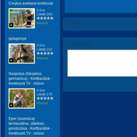
Corylus avellana lombozat
6 éve
Látták:163
Maximil
Értékeld!
galagonya
Kommentáld!
6 éve
Látták:215
Maximil
Naspolya (Mespilus
germanica) - Kertbarátok -
Kertészeti TV - műsor
6 éve
Látták:175
Maximil
Eper (szamóca)
termesztése, ültetése,
gondozása - Kertbarátok -
Kertészeti TV - műsor