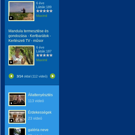
6 éve
Látták:189
Maximil
Mandula termesztése és
gondozása - Kertbarátok -
Kertészeti TV - műsor
6 éve
Látták:187
Maximil
3/14
oldal (112 videó)
Állattenyésztés
113 videó
Érdekességek
23 videó
galéria neve